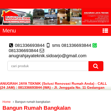
Menu
081336693844
sms 081336693844
081336693844
anugrahjayateknik.sidoarjo@gmail.com
ANUGRAH JAYA TEKNIK (Solusi Renovasi Rumah Anda) - CALL
(24 JAM) : 081336693844 (WA) - Jl. Jenggala No. 11 Gedangan
Sidoarjo
Home
Bangun rumah bangkalan
Bangun Rumah Bangkalan