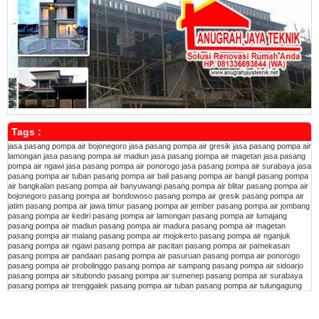
Tags :
jasa pasang pompa air bojonegoro
jasa pasang pompa air gresik
jasa pasang pompa air
lamongan
jasa pasang pompa air madiun
jasa pasang pompa air magetan
jasa pasang
pompa air ngawi
jasa pasang pompa air ponorogo
jasa pasang pompa air surabaya
jasa
pasang pompa air tuban
pasang pompa air bali
pasang pompa air bangil
pasang pompa
air bangkalan
pasang pompa air banyuwangi
pasang pompa air blitar
pasang pompa air
bojonegoro
pasang pompa air bondowoso
pasang pompa air gresik
pasang pompa air
jatim
pasang pompa air jawa timur
pasang pompa air jember
pasang pompa air jombang
pasang pompa air kediri
pasang pompa air lamongan
pasang pompa air lumajang
pasang pompa air madiun
pasang pompa air madura
pasang pompa air magetan
pasang pompa air malang
pasang pompa air mojokerto
pasang pompa air nganjuk
pasang pompa air ngawi
pasang pompa air pacitan
pasang pompa air pamekasan
pasang pompa air pandaan
pasang pompa air pasuruan
pasang pompa air ponorogo
pasang pompa air probolinggo
pasang pompa air sampang
pasang pompa air sidoarjo
pasang pompa air situbondo
pasang pompa air sumenep
pasang pompa air surabaya
pasang pompa air trenggalek
pasang pompa air tuban
pasang pompa air tulungagung