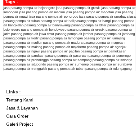
Tags :
jasa pasang pompa air bojonegoro
jasa pasang pompa air gresik
jasa pasang pompa air
lamongan
jasa pasang pompa air madiun
jasa pasang pompa air magetan
jasa pasang
pompa air ngawi
jasa pasang pompa air ponorogo
jasa pasang pompa air surabaya
jasa
pasang pompa air tuban
pasang pompa air bali
pasang pompa air bangil
pasang pompa
air bangkalan
pasang pompa air banyuwangi
pasang pompa air blitar
pasang pompa air
bojonegoro
pasang pompa air bondowoso
pasang pompa air gresik
pasang pompa air
jatim
pasang pompa air jawa timur
pasang pompa air jember
pasang pompa air jombang
pasang pompa air kediri
pasang pompa air lamongan
pasang pompa air lumajang
pasang pompa air madiun
pasang pompa air madura
pasang pompa air magetan
pasang pompa air malang
pasang pompa air mojokerto
pasang pompa air nganjuk
pasang pompa air ngawi
pasang pompa air pacitan
pasang pompa air pamekasan
pasang pompa air pandaan
pasang pompa air pasuruan
pasang pompa air ponorogo
pasang pompa air probolinggo
pasang pompa air sampang
pasang pompa air sidoarjo
pasang pompa air situbondo
pasang pompa air sumenep
pasang pompa air surabaya
pasang pompa air trenggalek
pasang pompa air tuban
pasang pompa air tulungagung
Links :
Tentang Kami
Jasa & Layanan
Cara Order
Galeri Project