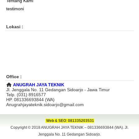
Tentang Kami
testimoni
Lokasi :
Office :
ANUGRAH JAYA TEKNIK
Jl. Jenggala No. 11 Gedangan Sidoarjo - Jawa Timur
Telp. (031) 8916577
HP. 081336693844 (WA)
Anugrahjayateknik.sidoarjo@gmail.com
Web
&
SEO
:
081335203531
Copyright © 2018
ANUGRAH JAYA TEKNIK – 081336693844 (WA). Jl.
Jenggala No. 11 Gedangan Sidoarjo.