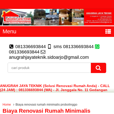
Menu
081336693844
sms 081336693844
081336693844
anugrahjayateknik.sidoarjo@gmail.com
ANUGRAH JAYA TEKNIK (Solusi Renovasi Rumah Anda) - CALL
(24 JAM) : 081336693844 (WA) - Jl. Jenggala No. 11 Gedangan
Sidoarjo
Home
Biaya renovasi rumah minimalis probolinggo
Biaya Renovasi Rumah Minimalis