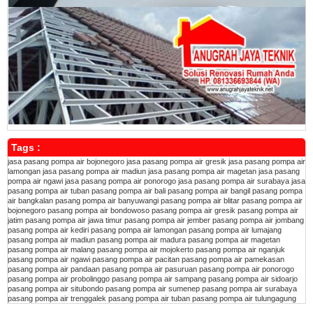
Tags :
jasa pasang pompa air bojonegoro
jasa pasang pompa air gresik
jasa pasang pompa air
lamongan
jasa pasang pompa air madiun
jasa pasang pompa air magetan
jasa pasang
pompa air ngawi
jasa pasang pompa air ponorogo
jasa pasang pompa air surabaya
jasa
pasang pompa air tuban
pasang pompa air bali
pasang pompa air bangil
pasang pompa
air bangkalan
pasang pompa air banyuwangi
pasang pompa air blitar
pasang pompa air
bojonegoro
pasang pompa air bondowoso
pasang pompa air gresik
pasang pompa air
jatim
pasang pompa air jawa timur
pasang pompa air jember
pasang pompa air jombang
pasang pompa air kediri
pasang pompa air lamongan
pasang pompa air lumajang
pasang pompa air madiun
pasang pompa air madura
pasang pompa air magetan
pasang pompa air malang
pasang pompa air mojokerto
pasang pompa air nganjuk
pasang pompa air ngawi
pasang pompa air pacitan
pasang pompa air pamekasan
pasang pompa air pandaan
pasang pompa air pasuruan
pasang pompa air ponorogo
pasang pompa air probolinggo
pasang pompa air sampang
pasang pompa air sidoarjo
pasang pompa air situbondo
pasang pompa air sumenep
pasang pompa air surabaya
pasang pompa air trenggalek
pasang pompa air tuban
pasang pompa air tulungagung