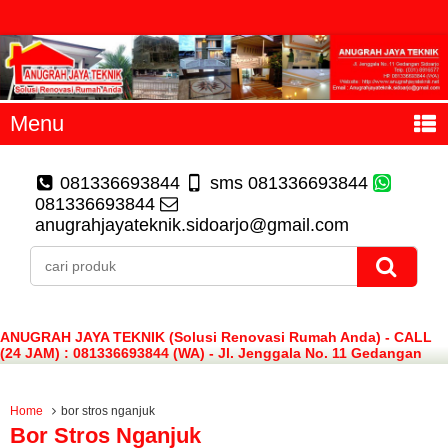
Menu
081336693844
sms 081336693844
081336693844
anugrahjayateknik.sidoarjo@gmail.com
ANUGRAH JAYA TEKNIK (Solusi Renovasi Rumah Anda) - CALL
(24 JAM) : 081336693844 (WA) - Jl. Jenggala No. 11 Gedangan
Sidoarjo
Home
bor stros nganjuk
Bor Stros Nganjuk