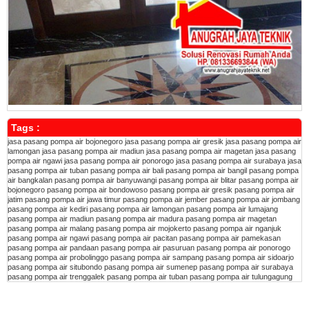
Tags :
jasa pasang pompa air bojonegoro
jasa pasang pompa air gresik
jasa pasang pompa air
lamongan
jasa pasang pompa air madiun
jasa pasang pompa air magetan
jasa pasang
pompa air ngawi
jasa pasang pompa air ponorogo
jasa pasang pompa air surabaya
jasa
pasang pompa air tuban
pasang pompa air bali
pasang pompa air bangil
pasang pompa
air bangkalan
pasang pompa air banyuwangi
pasang pompa air blitar
pasang pompa air
bojonegoro
pasang pompa air bondowoso
pasang pompa air gresik
pasang pompa air
jatim
pasang pompa air jawa timur
pasang pompa air jember
pasang pompa air jombang
pasang pompa air kediri
pasang pompa air lamongan
pasang pompa air lumajang
pasang pompa air madiun
pasang pompa air madura
pasang pompa air magetan
pasang pompa air malang
pasang pompa air mojokerto
pasang pompa air nganjuk
pasang pompa air ngawi
pasang pompa air pacitan
pasang pompa air pamekasan
pasang pompa air pandaan
pasang pompa air pasuruan
pasang pompa air ponorogo
pasang pompa air probolinggo
pasang pompa air sampang
pasang pompa air sidoarjo
pasang pompa air situbondo
pasang pompa air sumenep
pasang pompa air surabaya
pasang pompa air trenggalek
pasang pompa air tuban
pasang pompa air tulungagung