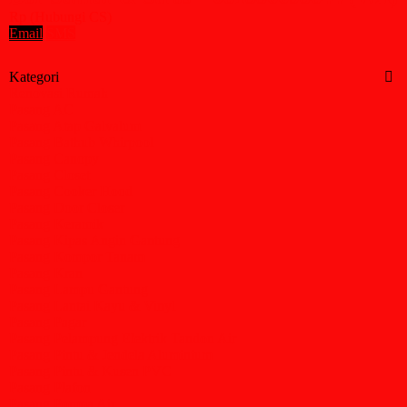
Rp (Hubungi CS)
Email
SMS
Kategori
Renovasi Rumah
Pasang AC
Pasang Atap Galvalum
Pasang Bathub Whirpool
Pasang Canopy
Pasang Closet
Pasang Cooker Hood
Pasang Door Closer
Pasang Keramik
Pasang Kipas Angin Gantung
Pasang Kompor Tanam
Pasang Kran
Pasang Lampu Gantung
Pasang Lantai Kayu & Vinyl
Pasang Pagar
Pasang Pelampung Elektrik Tandon Air
Pasang Pintu & Jendela Aluminium
Pasang Pintu & Kusen PVC
Pasang Plafon
Pasang Pompa Air