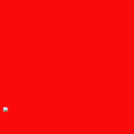
Pasang Shower Box Set
Pasang Urinal
Pasang Wallpaper
Pasang Wastafel
Pasang Water Heater
Pengecatan Rumah
Bor Sumur & Stros
Service AC
Service Bathub Whirpool
Service Closet
Service Cooker Hood
Service Kompor Tanam
Service Pagar & Canopy
Service Water Heater
Jasa Installasi Air
Jasa Installasi Listrik
Jasa Sedot WC
General Contractor
Gallery Project