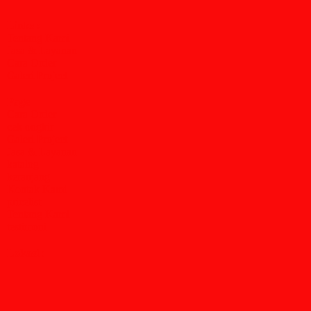
Links :
Tentang Kami
Jasa & Layanan
Cara Order
Galeri Project
Page
Cara Order
cek ongkir
Galeri Project
Jasa & Layanan
katalog
keranjang
Kontak Kami
pricelist
Tentang Kami
testimoni
Lokasi :