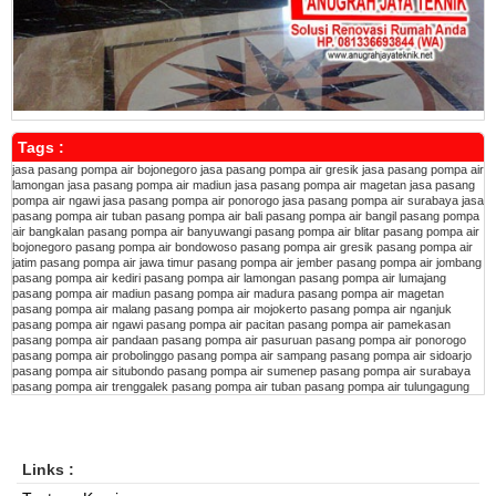
Tags :
jasa pasang pompa air bojonegoro
jasa pasang pompa air gresik
jasa pasang pompa air
lamongan
jasa pasang pompa air madiun
jasa pasang pompa air magetan
jasa pasang
pompa air ngawi
jasa pasang pompa air ponorogo
jasa pasang pompa air surabaya
jasa
pasang pompa air tuban
pasang pompa air bali
pasang pompa air bangil
pasang pompa
air bangkalan
pasang pompa air banyuwangi
pasang pompa air blitar
pasang pompa air
bojonegoro
pasang pompa air bondowoso
pasang pompa air gresik
pasang pompa air
jatim
pasang pompa air jawa timur
pasang pompa air jember
pasang pompa air jombang
pasang pompa air kediri
pasang pompa air lamongan
pasang pompa air lumajang
pasang pompa air madiun
pasang pompa air madura
pasang pompa air magetan
pasang pompa air malang
pasang pompa air mojokerto
pasang pompa air nganjuk
pasang pompa air ngawi
pasang pompa air pacitan
pasang pompa air pamekasan
pasang pompa air pandaan
pasang pompa air pasuruan
pasang pompa air ponorogo
pasang pompa air probolinggo
pasang pompa air sampang
pasang pompa air sidoarjo
pasang pompa air situbondo
pasang pompa air sumenep
pasang pompa air surabaya
pasang pompa air trenggalek
pasang pompa air tuban
pasang pompa air tulungagung
Links :