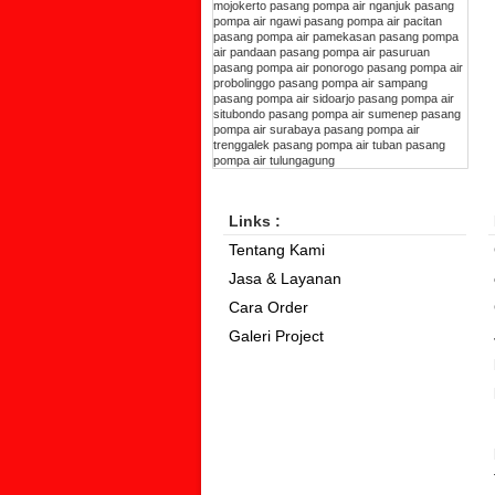
mojokerto
pasang pompa air nganjuk
pasang
pompa air ngawi
pasang pompa air pacitan
pasang pompa air pamekasan
pasang pompa
air pandaan
pasang pompa air pasuruan
pasang pompa air ponorogo
pasang pompa air
probolinggo
pasang pompa air sampang
pasang pompa air sidoarjo
pasang pompa air
situbondo
pasang pompa air sumenep
pasang
pompa air surabaya
pasang pompa air
trenggalek
pasang pompa air tuban
pasang
pompa air tulungagung
Links :
Tentang Kami
Jasa & Layanan
Cara Order
Galeri Project