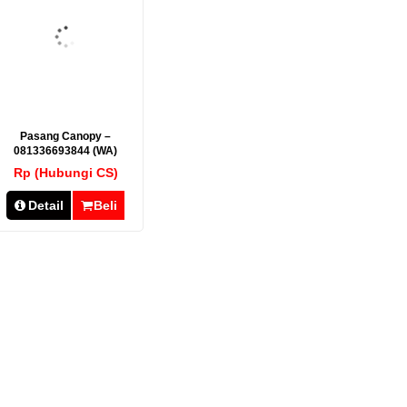
Pasang Canopy –
081336693844 (WA)
Rp (Hubungi CS)
Detail
Beli