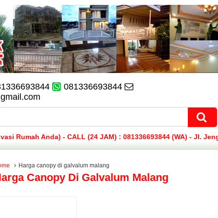
81336693844
081336693844
@gmail.com
si Rumah Anda) - CALL (24 JAM) : 081336693844 (WA) - Jl. Jen
ome
Harga canopy di galvalum malang
arga Canopy Di Galvalum Malang