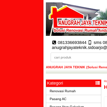
081336693844
sms 0
anugrahjayateknik.sidoarjo
ANUGRAH JAYA TEKNIK (Solusi Renova
H
Kategori
H
Renovasi Rumah
Pasang AC
Pasang Atap Galvalum