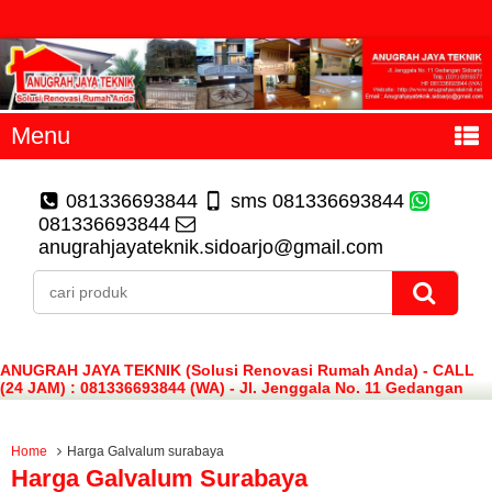
Menu
081336693844
sms 081336693844
081336693844
anugrahjayateknik.sidoarjo@gmail.com
ANUGRAH JAYA TEKNIK (Solusi Renovasi Rumah Anda) - CALL
(24 JAM) : 081336693844 (WA) - Jl. Jenggala No. 11 Gedangan
Sidoarjo
Home
Harga Galvalum surabaya
Harga Galvalum Surabaya