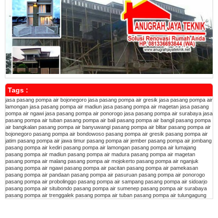
Tags :
jasa pasang pompa air bojonegoro
jasa pasang pompa air gresik
jasa pasang pompa air
lamongan
jasa pasang pompa air madiun
jasa pasang pompa air magetan
jasa pasang
pompa air ngawi
jasa pasang pompa air ponorogo
jasa pasang pompa air surabaya
jasa
pasang pompa air tuban
pasang pompa air bali
pasang pompa air bangil
pasang pompa
air bangkalan
pasang pompa air banyuwangi
pasang pompa air blitar
pasang pompa air
bojonegoro
pasang pompa air bondowoso
pasang pompa air gresik
pasang pompa air
jatim
pasang pompa air jawa timur
pasang pompa air jember
pasang pompa air jombang
pasang pompa air kediri
pasang pompa air lamongan
pasang pompa air lumajang
pasang pompa air madiun
pasang pompa air madura
pasang pompa air magetan
pasang pompa air malang
pasang pompa air mojokerto
pasang pompa air nganjuk
pasang pompa air ngawi
pasang pompa air pacitan
pasang pompa air pamekasan
pasang pompa air pandaan
pasang pompa air pasuruan
pasang pompa air ponorogo
pasang pompa air probolinggo
pasang pompa air sampang
pasang pompa air sidoarjo
pasang pompa air situbondo
pasang pompa air sumenep
pasang pompa air surabaya
pasang pompa air trenggalek
pasang pompa air tuban
pasang pompa air tulungagung