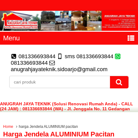
Menu
081336693844
sms 081336693844
081336693844
anugrahjayateknik.sidoarjo@gmail.com
ANUGRAH JAYA TEKNIK (Solusi Renovasi Rumah Anda) - CALL
(24 JAM) : 081336693844 (WA) - Jl. Jenggala No. 11 Gedangan
Sidoarjo
Home
harga Jendela ALUMINIUM pacitan
Harga Jendela ALUMINIUM Pacitan