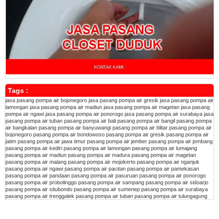
Tags :
jasa pasang pompa air bojonegoro
jasa pasang pompa air gresik
jasa pasang pompa air
lamongan
jasa pasang pompa air madiun
jasa pasang pompa air magetan
jasa pasang
pompa air ngawi
jasa pasang pompa air ponorogo
jasa pasang pompa air surabaya
jasa
pasang pompa air tuban
pasang pompa air bali
pasang pompa air bangil
pasang pompa
air bangkalan
pasang pompa air banyuwangi
pasang pompa air blitar
pasang pompa air
bojonegoro
pasang pompa air bondowoso
pasang pompa air gresik
pasang pompa air
jatim
pasang pompa air jawa timur
pasang pompa air jember
pasang pompa air jombang
pasang pompa air kediri
pasang pompa air lamongan
pasang pompa air lumajang
pasang pompa air madiun
pasang pompa air madura
pasang pompa air magetan
pasang pompa air malang
pasang pompa air mojokerto
pasang pompa air nganjuk
pasang pompa air ngawi
pasang pompa air pacitan
pasang pompa air pamekasan
pasang pompa air pandaan
pasang pompa air pasuruan
pasang pompa air ponorogo
pasang pompa air probolinggo
pasang pompa air sampang
pasang pompa air sidoarjo
pasang pompa air situbondo
pasang pompa air sumenep
pasang pompa air surabaya
pasang pompa air trenggalek
pasang pompa air tuban
pasang pompa air tulungagung