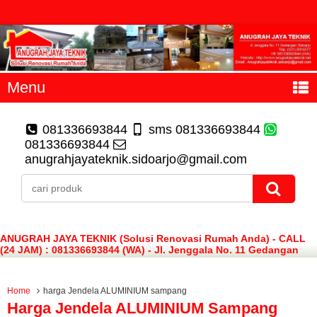
Menu
081336693844
sms 081336693844
081336693844
anugrahjayateknik.sidoarjo@gmail.com
ANUGRAH JAYA TEKNIK (Solusi Renovasi Rumah Anda) - CALL
(24 JAM) : 081336693844 (WA) - Jl. Jenggala No. 11 Gedangan
Sidoarjo
Home
harga Jendela ALUMINIUM sampang
Harga Jendela ALUMINIUM Sampang