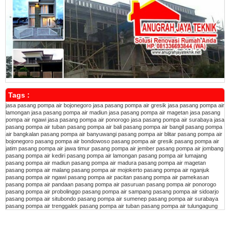
Tags :
jasa pasang pompa air bojonegoro
jasa pasang pompa air gresik
jasa pasang pompa air
lamongan
jasa pasang pompa air madiun
jasa pasang pompa air magetan
jasa pasang
pompa air ngawi
jasa pasang pompa air ponorogo
jasa pasang pompa air surabaya
jasa
pasang pompa air tuban
pasang pompa air bali
pasang pompa air bangil
pasang pompa
air bangkalan
pasang pompa air banyuwangi
pasang pompa air blitar
pasang pompa air
bojonegoro
pasang pompa air bondowoso
pasang pompa air gresik
pasang pompa air
jatim
pasang pompa air jawa timur
pasang pompa air jember
pasang pompa air jombang
pasang pompa air kediri
pasang pompa air lamongan
pasang pompa air lumajang
pasang pompa air madiun
pasang pompa air madura
pasang pompa air magetan
pasang pompa air malang
pasang pompa air mojokerto
pasang pompa air nganjuk
pasang pompa air ngawi
pasang pompa air pacitan
pasang pompa air pamekasan
pasang pompa air pandaan
pasang pompa air pasuruan
pasang pompa air ponorogo
pasang pompa air probolinggo
pasang pompa air sampang
pasang pompa air sidoarjo
pasang pompa air situbondo
pasang pompa air sumenep
pasang pompa air surabaya
pasang pompa air trenggalek
pasang pompa air tuban
pasang pompa air tulungagung