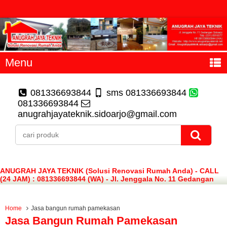
Menu
081336693844
sms 081336693844
081336693844
anugrahjayateknik.sidoarjo@gmail.com
ANUGRAH JAYA TEKNIK (Solusi Renovasi Rumah Anda) - CALL
(24 JAM) : 081336693844 (WA) - Jl. Jenggala No. 11 Gedangan
Sidoarjo
Home
Jasa bangun rumah pamekasan
Jasa Bangun Rumah Pamekasan