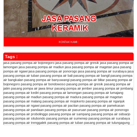
Tags :
jasa pasang pompa air bojonegoro
jasa pasang pompa air gresik
jasa pasang pompa air
lamongan
jasa pasang pompa air madiun
jasa pasang pompa air magetan
jasa pasang
pompa air ngawi
jasa pasang pompa air ponorogo
jasa pasang pompa air surabaya
jasa
pasang pompa air tuban
pasang pompa air bali
pasang pompa air bangil
pasang pompa
air bangkalan
pasang pompa air banyuwangi
pasang pompa air blitar
pasang pompa air
bojonegoro
pasang pompa air bondowoso
pasang pompa air gresik
pasang pompa air
jatim
pasang pompa air jawa timur
pasang pompa air jember
pasang pompa air jombang
pasang pompa air kediri
pasang pompa air lamongan
pasang pompa air lumajang
pasang pompa air madiun
pasang pompa air madura
pasang pompa air magetan
pasang pompa air malang
pasang pompa air mojokerto
pasang pompa air nganjuk
pasang pompa air ngawi
pasang pompa air pacitan
pasang pompa air pamekasan
pasang pompa air pandaan
pasang pompa air pasuruan
pasang pompa air ponorogo
pasang pompa air probolinggo
pasang pompa air sampang
pasang pompa air sidoarjo
pasang pompa air situbondo
pasang pompa air sumenep
pasang pompa air surabaya
pasang pompa air trenggalek
pasang pompa air tuban
pasang pompa air tulungagung