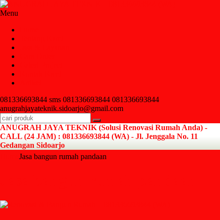
Menu
Home
Tentang Kami
Jasa & Layanan
Cara Order
Galeri Project
Kontak Kami
Artikel
081336693844
sms 081336693844
081336693844
anugrahjayateknik.sidoarjo@gmail.com
ANUGRAH JAYA TEKNIK (Solusi Renovasi Rumah Anda) -
CALL (24 JAM) : 081336693844 (WA) - Jl. Jenggala No. 11
Gedangan Sidoarjo
Home
Jasa bangun rumah pandaan
Jasa bangun rumah pandaan