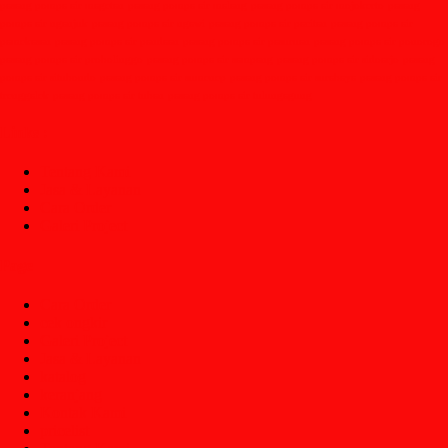
pasang pompa air magetan
pasang pompa air malang
pasang pompa air mojokerto
pasang
pompa air nganjuk
pasang pompa air ngawi
pasang pompa air pacitan
pasang pompa air
pamekasan
pasang pompa air pandaan
pasang pompa air pasuruan
pasang pompa air ponorogo
pasang pompa air probolinggo
pasang pompa air sampang
pasang pompa air sidoarjo
pasang
pompa air situbondo
pasang pompa air sumenep
pasang pompa air surabaya
pasang pompa air
trenggalek
pasang pompa air tuban
pasang pompa air tulungagung
Links :
Tentang Kami
Jasa & Layanan
Cara Order
Galeri Project
Page
Cara Order
cek ongkir
Galeri Project
Jasa & Layanan
katalog
keranjang
Kontak Kami
pricelist