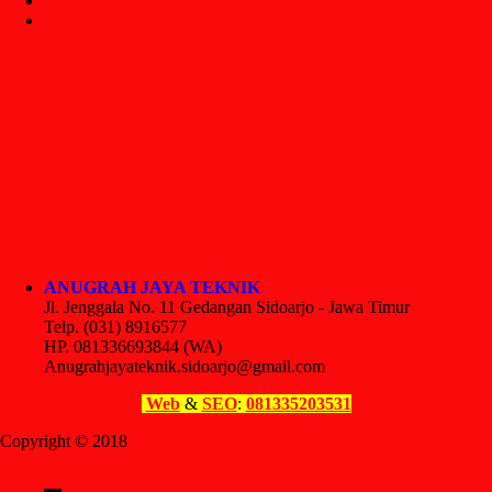
Tentang Kami
testimoni
Lokasi :
Office :
ANUGRAH JAYA TEKNIK
Jl. Jenggala No. 11 Gedangan Sidoarjo - Jawa Timur
Telp. (031) 8916577
HP. 081336693844 (WA)
Anugrahjayateknik.sidoarjo@gmail.com
Web
&
SEO
:
081335203531
Copyright © 2018
ANUGRAH JAYA TEKNIK – 081336693844
(WA). Jl. Jenggala No. 11 Gedangan Sidoarjo.