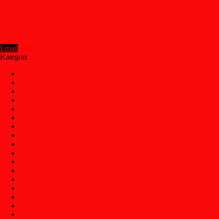
Renovasi & Bangun Rumah –
081336693844 (WA)
Rp (Hubungi CS)
Email
SMS
Kategori
Renovasi Rumah
Pasang AC
Pasang Atap Galvalum
Pasang Bathub Whirpool
Pasang Canopy
Pasang Closet
Pasang Cooker Hood
Pasang Door Closer
Pasang Keramik
Pasang Kipas Angin Gantung
Pasang Kompor Tanam
Pasang Kran
Pasang Lampu Gantung
Pasang Lantai Kayu & Vinyl
Pasang Pagar
Pasang Pelampung Elektrik Tandon Air
Pasang Pintu & Jendela Aluminium