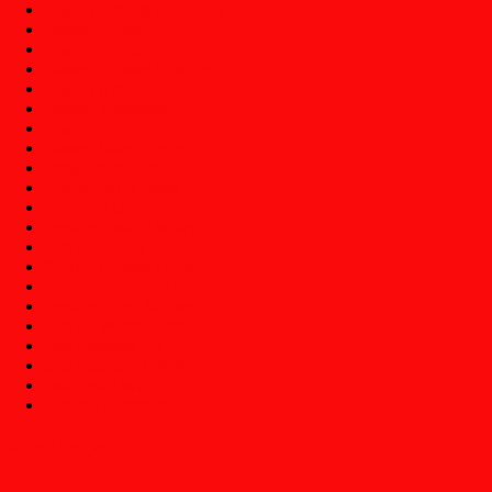
Pasang Pintu & Kusen PVC
Pasang Plafon
Pasang Pompa Air
Pasang Shower Box Set
Pasang Urinal
Pasang Wallpaper
Pasang Wastafel
Pasang Water Heater
Pengecatan Rumah
Bor Sumur & Stros
Service AC
Service Bathub Whirpool
Service Closet
Service Cooker Hood
Service Kompor Tanam
Service Pagar & Canopy
Service Water Heater
Jasa Installasi Air
Jasa Installasi Listrik
Jasa Sedot WC
General Contractor
Gallery Project