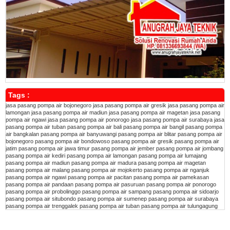
Tags :
jasa pasang pompa air bojonegoro
jasa pasang pompa air gresik
jasa pasang pompa air
lamongan
jasa pasang pompa air madiun
jasa pasang pompa air magetan
jasa pasang
pompa air ngawi
jasa pasang pompa air ponorogo
jasa pasang pompa air surabaya
jasa
pasang pompa air tuban
pasang pompa air bali
pasang pompa air bangil
pasang pompa
air bangkalan
pasang pompa air banyuwangi
pasang pompa air blitar
pasang pompa air
bojonegoro
pasang pompa air bondowoso
pasang pompa air gresik
pasang pompa air
jatim
pasang pompa air jawa timur
pasang pompa air jember
pasang pompa air jombang
pasang pompa air kediri
pasang pompa air lamongan
pasang pompa air lumajang
pasang pompa air madiun
pasang pompa air madura
pasang pompa air magetan
pasang pompa air malang
pasang pompa air mojokerto
pasang pompa air nganjuk
pasang pompa air ngawi
pasang pompa air pacitan
pasang pompa air pamekasan
pasang pompa air pandaan
pasang pompa air pasuruan
pasang pompa air ponorogo
pasang pompa air probolinggo
pasang pompa air sampang
pasang pompa air sidoarjo
pasang pompa air situbondo
pasang pompa air sumenep
pasang pompa air surabaya
pasang pompa air trenggalek
pasang pompa air tuban
pasang pompa air tulungagung