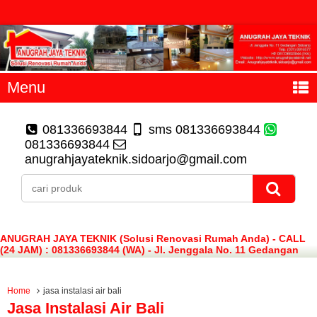
Menu
081336693844
sms 081336693844
081336693844
anugrahjayateknik.sidoarjo@gmail.com
ANUGRAH JAYA TEKNIK (Solusi Renovasi Rumah Anda) - CALL
(24 JAM) : 081336693844 (WA) - Jl. Jenggala No. 11 Gedangan
Sidoarjo
Home
jasa instalasi air bali
Jasa Instalasi Air Bali