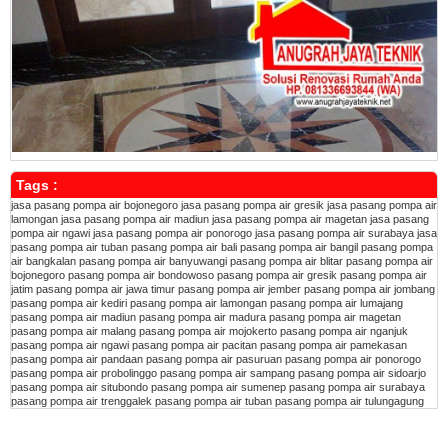
Tags :
jasa pasang pompa air bojonegoro
jasa pasang pompa air gresik
jasa pasang pompa air
lamongan
jasa pasang pompa air madiun
jasa pasang pompa air magetan
jasa pasang
pompa air ngawi
jasa pasang pompa air ponorogo
jasa pasang pompa air surabaya
jasa
pasang pompa air tuban
pasang pompa air bali
pasang pompa air bangil
pasang pompa
air bangkalan
pasang pompa air banyuwangi
pasang pompa air blitar
pasang pompa air
bojonegoro
pasang pompa air bondowoso
pasang pompa air gresik
pasang pompa air
jatim
pasang pompa air jawa timur
pasang pompa air jember
pasang pompa air jombang
pasang pompa air kediri
pasang pompa air lamongan
pasang pompa air lumajang
pasang pompa air madiun
pasang pompa air madura
pasang pompa air magetan
pasang pompa air malang
pasang pompa air mojokerto
pasang pompa air nganjuk
pasang pompa air ngawi
pasang pompa air pacitan
pasang pompa air pamekasan
pasang pompa air pandaan
pasang pompa air pasuruan
pasang pompa air ponorogo
pasang pompa air probolinggo
pasang pompa air sampang
pasang pompa air sidoarjo
pasang pompa air situbondo
pasang pompa air sumenep
pasang pompa air surabaya
pasang pompa air trenggalek
pasang pompa air tuban
pasang pompa air tulungagung