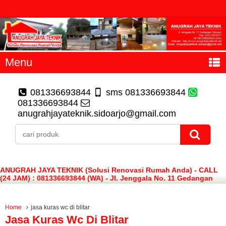
Menu
081336693844
sms 081336693844
081336693844
anugrahjayateknik.sidoarjo@gmail.com
ANUGRAH JAYA TEKNIK (Solusi Renovasi Rumah Anda) - CALL
(24 JAM) : 081336693844 (WA) - Jl. Jenggala No. 11 Gedangan
Sidoarjo
Home
jasa kuras wc di blitar
Jasa Kuras Wc Di Blitar