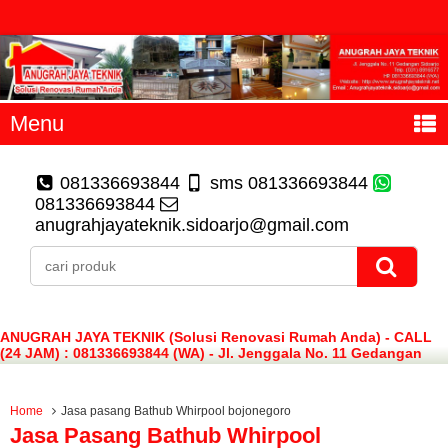
Menu
081336693844
sms 081336693844
081336693844
anugrahjayateknik.sidoarjo@gmail.com
ANUGRAH JAYA TEKNIK (Solusi Renovasi Rumah Anda) - CALL
(24 JAM) : 081336693844 (WA) - Jl. Jenggala No. 11 Gedangan
Sidoarjo
Home
Jasa pasang Bathub Whirpool bojonegoro
Jasa Pasang Bathub Whirpool