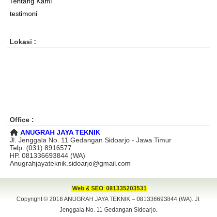
Tentang Kami
testimoni
Lokasi :
Office :
ANUGRAH JAYA TEKNIK
Jl. Jenggala No. 11 Gedangan Sidoarjo - Jawa Timur
Telp. (031) 8916577
HP. 081336693844 (WA)
Anugrahjayateknik.sidoarjo@gmail.com
Web
&
SEO
:
081335203531
Copyright © 2018
ANUGRAH JAYA TEKNIK – 081336693844 (WA). Jl.
Jenggala No. 11 Gedangan Sidoarjo.