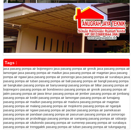
Tags :
jasa pasang pompa air bojonegoro
jasa pasang pompa air gresik
jasa pasang pompa air
lamongan
jasa pasang pompa air madiun
jasa pasang pompa air magetan
jasa pasang
pompa air ngawi
jasa pasang pompa air ponorogo
jasa pasang pompa air surabaya
jasa
pasang pompa air tuban
pasang pompa air bali
pasang pompa air bangil
pasang pompa
air bangkalan
pasang pompa air banyuwangi
pasang pompa air blitar
pasang pompa air
bojonegoro
pasang pompa air bondowoso
pasang pompa air gresik
pasang pompa air
jatim
pasang pompa air jawa timur
pasang pompa air jember
pasang pompa air jombang
pasang pompa air kediri
pasang pompa air lamongan
pasang pompa air lumajang
pasang pompa air madiun
pasang pompa air madura
pasang pompa air magetan
pasang pompa air malang
pasang pompa air mojokerto
pasang pompa air nganjuk
pasang pompa air ngawi
pasang pompa air pacitan
pasang pompa air pamekasan
pasang pompa air pandaan
pasang pompa air pasuruan
pasang pompa air ponorogo
pasang pompa air probolinggo
pasang pompa air sampang
pasang pompa air sidoarjo
pasang pompa air situbondo
pasang pompa air sumenep
pasang pompa air surabaya
pasang pompa air trenggalek
pasang pompa air tuban
pasang pompa air tulungagung