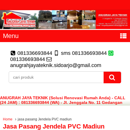
Menu
081336693844
sms 081336693844
081336693844
anugrahjayateknik.sidoarjo@gmail.com
ANUGRAH JAYA TEKNIK (Solusi Renovasi Rumah Anda) - CALL
(24 JAM) : 081336693844 (WA) - Jl. Jenggala No. 11 Gedangan
Sidoarjo
Home
jasa pasang Jendela PVC madiun
Jasa Pasang Jendela PVC Madiun