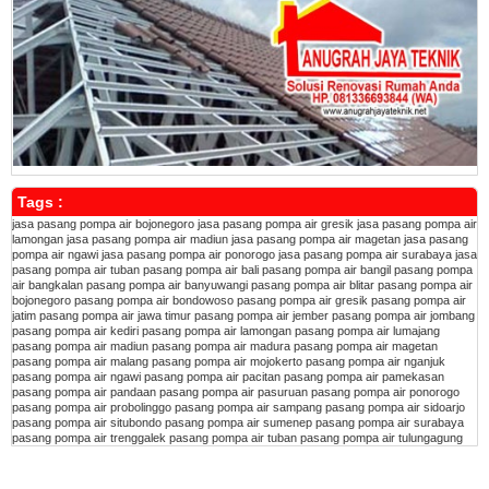
Tags :
jasa pasang pompa air bojonegoro
jasa pasang pompa air gresik
jasa pasang pompa air
lamongan
jasa pasang pompa air madiun
jasa pasang pompa air magetan
jasa pasang
pompa air ngawi
jasa pasang pompa air ponorogo
jasa pasang pompa air surabaya
jasa
pasang pompa air tuban
pasang pompa air bali
pasang pompa air bangil
pasang pompa
air bangkalan
pasang pompa air banyuwangi
pasang pompa air blitar
pasang pompa air
bojonegoro
pasang pompa air bondowoso
pasang pompa air gresik
pasang pompa air
jatim
pasang pompa air jawa timur
pasang pompa air jember
pasang pompa air jombang
pasang pompa air kediri
pasang pompa air lamongan
pasang pompa air lumajang
pasang pompa air madiun
pasang pompa air madura
pasang pompa air magetan
pasang pompa air malang
pasang pompa air mojokerto
pasang pompa air nganjuk
pasang pompa air ngawi
pasang pompa air pacitan
pasang pompa air pamekasan
pasang pompa air pandaan
pasang pompa air pasuruan
pasang pompa air ponorogo
pasang pompa air probolinggo
pasang pompa air sampang
pasang pompa air sidoarjo
pasang pompa air situbondo
pasang pompa air sumenep
pasang pompa air surabaya
pasang pompa air trenggalek
pasang pompa air tuban
pasang pompa air tulungagung