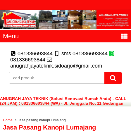
Menu
081336693844
sms 081336693844
081336693844
anugrahjayateknik.sidoarjo@gmail.com
ANUGRAH JAYA TEKNIK (Solusi Renovasi Rumah Anda) - CALL
(24 JAM) : 081336693844 (WA) - Jl. Jenggala No. 11 Gedangan
Sidoarjo
Home
Jasa pasang kanopi lumajang
Jasa Pasang Kanopi Lumajang