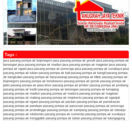
Tags :
jasa pasang pompa air bojonegoro
jasa pasang pompa air gresik
jasa pasang pompa air
lamongan
jasa pasang pompa air madiun
jasa pasang pompa air magetan
jasa pasang
pompa air ngawi
jasa pasang pompa air ponorogo
jasa pasang pompa air surabaya
jasa
pasang pompa air tuban
pasang pompa air bali
pasang pompa air bangil
pasang pompa
air bangkalan
pasang pompa air banyuwangi
pasang pompa air blitar
pasang pompa air
bojonegoro
pasang pompa air bondowoso
pasang pompa air gresik
pasang pompa air
jatim
pasang pompa air jawa timur
pasang pompa air jember
pasang pompa air jombang
pasang pompa air kediri
pasang pompa air lamongan
pasang pompa air lumajang
pasang pompa air madiun
pasang pompa air madura
pasang pompa air magetan
pasang pompa air malang
pasang pompa air mojokerto
pasang pompa air nganjuk
pasang pompa air ngawi
pasang pompa air pacitan
pasang pompa air pamekasan
pasang pompa air pandaan
pasang pompa air pasuruan
pasang pompa air ponorogo
pasang pompa air probolinggo
pasang pompa air sampang
pasang pompa air sidoarjo
pasang pompa air situbondo
pasang pompa air sumenep
pasang pompa air surabaya
pasang pompa air trenggalek
pasang pompa air tuban
pasang pompa air tulungagung