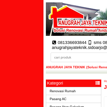
081336693844
sms 0
anugrahjayateknik.sidoarjo
ANUGRAH JAYA TEKNIK (Solusi Renova
H
Kategori
J
Renovasi Rumah
Pasang AC
Pasang Atap Galvalum