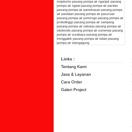
mojokerto
pasang pompa air nganjuk
pasang
pompa air ngawi
pasang pompa air pacitan
pasang pompa air pamekasan
pasang pompa
air pandaan
pasang pompa air pasuruan
pasang pompa air ponorogo
pasang pompa air
probolinggo
pasang pompa air sampang
pasang pompa air sidoarjo
pasang pompa air
situbondo
pasang pompa air sumenep
pasang
pompa air surabaya
pasang pompa air
trenggalek
pasang pompa air tuban
pasang
pompa air tulungagung
Links :
Tentang Kami
Jasa & Layanan
Cara Order
Galeri Project