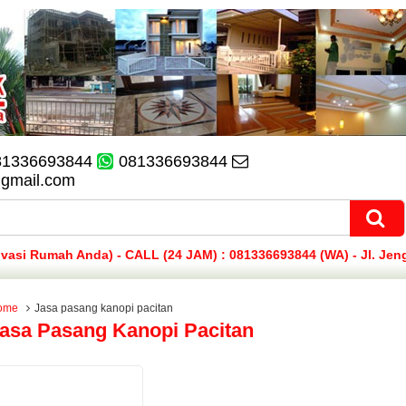
81336693844
081336693844
@gmail.com
si Rumah Anda) - CALL (24 JAM) : 081336693844 (WA) - Jl. Jen
ome
Jasa pasang kanopi pacitan
asa Pasang Kanopi Pacitan