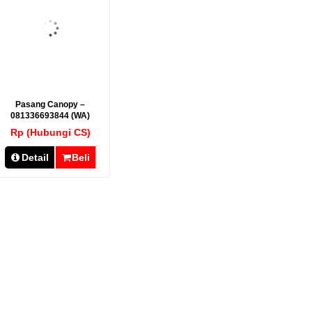
Pasang Canopy –
081336693844 (WA)
Rp (Hubungi CS)
Detail
Beli