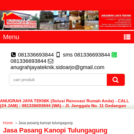
Menu
081336693844
sms 081336693844
081336693844
anugrahjayateknik.sidoarjo@gmail.com
ANUGRAH JAYA TEKNIK (Solusi Renovasi Rumah Anda) - CALL
(24 JAM) : 081336693844 (WA) - Jl. Jenggala No. 11 Gedangan
Sidoarjo
Home
Jasa pasang kanopi tulungagung
Jasa Pasang Kanopi Tulungagung