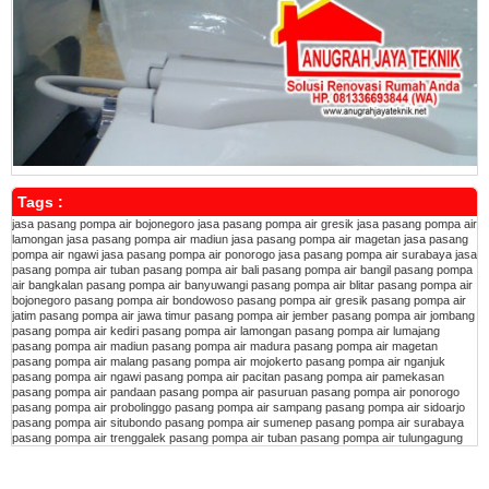
Tags :
jasa pasang pompa air bojonegoro
jasa pasang pompa air gresik
jasa pasang pompa air
lamongan
jasa pasang pompa air madiun
jasa pasang pompa air magetan
jasa pasang
pompa air ngawi
jasa pasang pompa air ponorogo
jasa pasang pompa air surabaya
jasa
pasang pompa air tuban
pasang pompa air bali
pasang pompa air bangil
pasang pompa
air bangkalan
pasang pompa air banyuwangi
pasang pompa air blitar
pasang pompa air
bojonegoro
pasang pompa air bondowoso
pasang pompa air gresik
pasang pompa air
jatim
pasang pompa air jawa timur
pasang pompa air jember
pasang pompa air jombang
pasang pompa air kediri
pasang pompa air lamongan
pasang pompa air lumajang
pasang pompa air madiun
pasang pompa air madura
pasang pompa air magetan
pasang pompa air malang
pasang pompa air mojokerto
pasang pompa air nganjuk
pasang pompa air ngawi
pasang pompa air pacitan
pasang pompa air pamekasan
pasang pompa air pandaan
pasang pompa air pasuruan
pasang pompa air ponorogo
pasang pompa air probolinggo
pasang pompa air sampang
pasang pompa air sidoarjo
pasang pompa air situbondo
pasang pompa air sumenep
pasang pompa air surabaya
pasang pompa air trenggalek
pasang pompa air tuban
pasang pompa air tulungagung