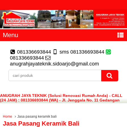
Menu
081336693844
sms 081336693844
081336693844
anugrahjayateknik.sidoarjo@gmail.com
ANUGRAH JAYA TEKNIK (Solusi Renovasi Rumah Anda) - CALL
(24 JAM) : 081336693844 (WA) - Jl. Jenggala No. 11 Gedangan
Sidoarjo
Home
Jasa pasang keramik bali
Jasa Pasang Keramik Bali