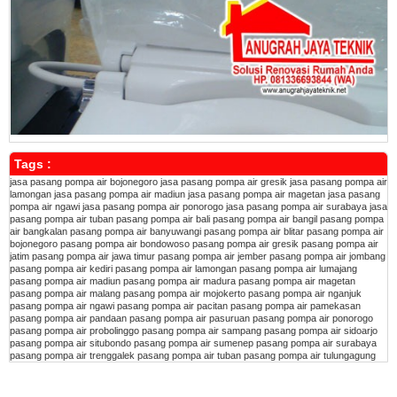
Tags :
jasa pasang pompa air bojonegoro
jasa pasang pompa air gresik
jasa pasang pompa air
lamongan
jasa pasang pompa air madiun
jasa pasang pompa air magetan
jasa pasang
pompa air ngawi
jasa pasang pompa air ponorogo
jasa pasang pompa air surabaya
jasa
pasang pompa air tuban
pasang pompa air bali
pasang pompa air bangil
pasang pompa
air bangkalan
pasang pompa air banyuwangi
pasang pompa air blitar
pasang pompa air
bojonegoro
pasang pompa air bondowoso
pasang pompa air gresik
pasang pompa air
jatim
pasang pompa air jawa timur
pasang pompa air jember
pasang pompa air jombang
pasang pompa air kediri
pasang pompa air lamongan
pasang pompa air lumajang
pasang pompa air madiun
pasang pompa air madura
pasang pompa air magetan
pasang pompa air malang
pasang pompa air mojokerto
pasang pompa air nganjuk
pasang pompa air ngawi
pasang pompa air pacitan
pasang pompa air pamekasan
pasang pompa air pandaan
pasang pompa air pasuruan
pasang pompa air ponorogo
pasang pompa air probolinggo
pasang pompa air sampang
pasang pompa air sidoarjo
pasang pompa air situbondo
pasang pompa air sumenep
pasang pompa air surabaya
pasang pompa air trenggalek
pasang pompa air tuban
pasang pompa air tulungagung