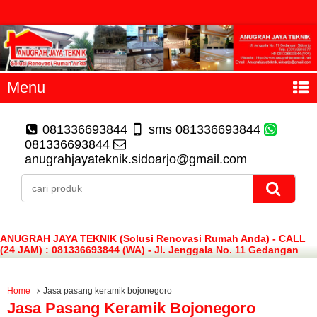
Menu
081336693844
sms 081336693844
081336693844
anugrahjayateknik.sidoarjo@gmail.com
ANUGRAH JAYA TEKNIK (Solusi Renovasi Rumah Anda) - CALL
(24 JAM) : 081336693844 (WA) - Jl. Jenggala No. 11 Gedangan
Sidoarjo
Home
Jasa pasang keramik bojonegoro
Jasa Pasang Keramik Bojonegoro