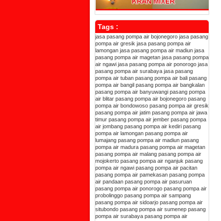
Tags :
jasa pasang pompa air bojonegoro
jasa pasang
pompa air gresik
jasa pasang pompa air
lamongan
jasa pasang pompa air madiun
jasa
pasang pompa air magetan
jasa pasang pompa
air ngawi
jasa pasang pompa air ponorogo
jasa
pasang pompa air surabaya
jasa pasang
pompa air tuban
pasang pompa air bali
pasang
pompa air bangil
pasang pompa air bangkalan
pasang pompa air banyuwangi
pasang pompa
air blitar
pasang pompa air bojonegoro
pasang
pompa air bondowoso
pasang pompa air gresik
pasang pompa air jatim
pasang pompa air jawa
timur
pasang pompa air jember
pasang pompa
air jombang
pasang pompa air kediri
pasang
pompa air lamongan
pasang pompa air
lumajang
pasang pompa air madiun
pasang
pompa air madura
pasang pompa air magetan
pasang pompa air malang
pasang pompa air
mojokerto
pasang pompa air nganjuk
pasang
pompa air ngawi
pasang pompa air pacitan
pasang pompa air pamekasan
pasang pompa
air pandaan
pasang pompa air pasuruan
pasang pompa air ponorogo
pasang pompa air
probolinggo
pasang pompa air sampang
pasang pompa air sidoarjo
pasang pompa air
situbondo
pasang pompa air sumenep
pasang
pompa air surabaya
pasang pompa air