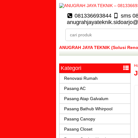
081336693844
sms 0
anugrahjayateknik.sidoarjo
ANUGRAH JAYA TEKNIK (Solusi Renova
H
Kategori
J
Renovasi Rumah
Pasang AC
Pasang Atap Galvalum
Pasang Bathub Whirpool
Pasang Canopy
Pasang Closet