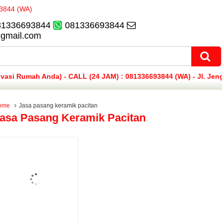
81336693844
081336693844
@gmail.com
si Rumah Anda) - CALL (24 JAM) : 081336693844 (WA) - Jl. Jen
ome
Jasa pasang keramik pacitan
asa Pasang Keramik Pacitan