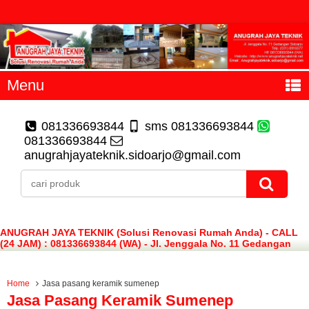
Menu
081336693844
sms 081336693844
081336693844
anugrahjayateknik.sidoarjo@gmail.com
ANUGRAH JAYA TEKNIK (Solusi Renovasi Rumah Anda) - CALL
(24 JAM) : 081336693844 (WA) - Jl. Jenggala No. 11 Gedangan
Sidoarjo
Home
Jasa pasang keramik sumenep
Jasa Pasang Keramik Sumenep