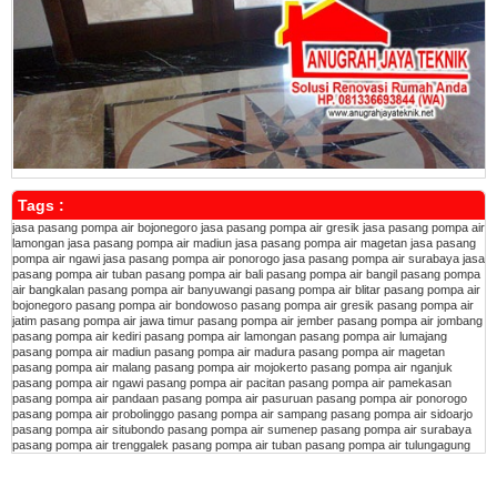
Tags :
jasa pasang pompa air bojonegoro
jasa pasang pompa air gresik
jasa pasang pompa air
lamongan
jasa pasang pompa air madiun
jasa pasang pompa air magetan
jasa pasang
pompa air ngawi
jasa pasang pompa air ponorogo
jasa pasang pompa air surabaya
jasa
pasang pompa air tuban
pasang pompa air bali
pasang pompa air bangil
pasang pompa
air bangkalan
pasang pompa air banyuwangi
pasang pompa air blitar
pasang pompa air
bojonegoro
pasang pompa air bondowoso
pasang pompa air gresik
pasang pompa air
jatim
pasang pompa air jawa timur
pasang pompa air jember
pasang pompa air jombang
pasang pompa air kediri
pasang pompa air lamongan
pasang pompa air lumajang
pasang pompa air madiun
pasang pompa air madura
pasang pompa air magetan
pasang pompa air malang
pasang pompa air mojokerto
pasang pompa air nganjuk
pasang pompa air ngawi
pasang pompa air pacitan
pasang pompa air pamekasan
pasang pompa air pandaan
pasang pompa air pasuruan
pasang pompa air ponorogo
pasang pompa air probolinggo
pasang pompa air sampang
pasang pompa air sidoarjo
pasang pompa air situbondo
pasang pompa air sumenep
pasang pompa air surabaya
pasang pompa air trenggalek
pasang pompa air tuban
pasang pompa air tulungagung