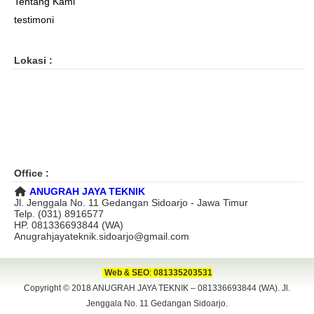
Tentang Kami
testimoni
Lokasi :
Office :
ANUGRAH JAYA TEKNIK
Jl. Jenggala No. 11 Gedangan Sidoarjo - Jawa Timur
Telp. (031) 8916577
HP. 081336693844 (WA)
Anugrahjayateknik.sidoarjo@gmail.com
Web
&
SEO
:
081335203531
Copyright © 2018
ANUGRAH JAYA TEKNIK – 081336693844 (WA). Jl.
Jenggala No. 11 Gedangan Sidoarjo.