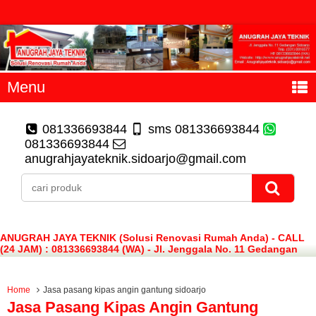
Menu
081336693844
sms 081336693844
081336693844
anugrahjayateknik.sidoarjo@gmail.com
ANUGRAH JAYA TEKNIK (Solusi Renovasi Rumah Anda) - CALL
(24 JAM) : 081336693844 (WA) - Jl. Jenggala No. 11 Gedangan
Sidoarjo
Home
Jasa pasang kipas angin gantung sidoarjo
Jasa Pasang Kipas Angin Gantung