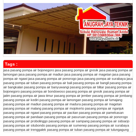
Tags :
jasa pasang pompa air bojonegoro
jasa pasang pompa air gresik
jasa pasang pompa air
lamongan
jasa pasang pompa air madiun
jasa pasang pompa air magetan
jasa pasang
pompa air ngawi
jasa pasang pompa air ponorogo
jasa pasang pompa air surabaya
jasa
pasang pompa air tuban
pasang pompa air bali
pasang pompa air bangil
pasang pompa
air bangkalan
pasang pompa air banyuwangi
pasang pompa air blitar
pasang pompa air
bojonegoro
pasang pompa air bondowoso
pasang pompa air gresik
pasang pompa air
jatim
pasang pompa air jawa timur
pasang pompa air jember
pasang pompa air jombang
pasang pompa air kediri
pasang pompa air lamongan
pasang pompa air lumajang
pasang pompa air madiun
pasang pompa air madura
pasang pompa air magetan
pasang pompa air malang
pasang pompa air mojokerto
pasang pompa air nganjuk
pasang pompa air ngawi
pasang pompa air pacitan
pasang pompa air pamekasan
pasang pompa air pandaan
pasang pompa air pasuruan
pasang pompa air ponorogo
pasang pompa air probolinggo
pasang pompa air sampang
pasang pompa air sidoarjo
pasang pompa air situbondo
pasang pompa air sumenep
pasang pompa air surabaya
pasang pompa air trenggalek
pasang pompa air tuban
pasang pompa air tulungagung