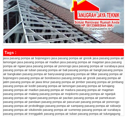
Tags :
jasa pasang pompa air bojonegoro
jasa pasang pompa air gresik
jasa pasang pompa air
lamongan
jasa pasang pompa air madiun
jasa pasang pompa air magetan
jasa pasang
pompa air ngawi
jasa pasang pompa air ponorogo
jasa pasang pompa air surabaya
jasa
pasang pompa air tuban
pasang pompa air bali
pasang pompa air bangil
pasang pompa
air bangkalan
pasang pompa air banyuwangi
pasang pompa air blitar
pasang pompa air
bojonegoro
pasang pompa air bondowoso
pasang pompa air gresik
pasang pompa air
jatim
pasang pompa air jawa timur
pasang pompa air jember
pasang pompa air jombang
pasang pompa air kediri
pasang pompa air lamongan
pasang pompa air lumajang
pasang pompa air madiun
pasang pompa air madura
pasang pompa air magetan
pasang pompa air malang
pasang pompa air mojokerto
pasang pompa air nganjuk
pasang pompa air ngawi
pasang pompa air pacitan
pasang pompa air pamekasan
pasang pompa air pandaan
pasang pompa air pasuruan
pasang pompa air ponorogo
pasang pompa air probolinggo
pasang pompa air sampang
pasang pompa air sidoarjo
pasang pompa air situbondo
pasang pompa air sumenep
pasang pompa air surabaya
pasang pompa air trenggalek
pasang pompa air tuban
pasang pompa air tulungagung