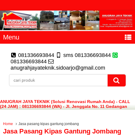
Menu
081336693844
sms 081336693844
081336693844
anugrahjayateknik.sidoarjo@gmail.com
ANUGRAH JAYA TEKNIK (Solusi Renovasi Rumah Anda) - CALL
(24 JAM) : 081336693844 (WA) - Jl. Jenggala No. 11 Gedangan
Sidoarjo
Home
Jasa pasang kipas gantung jombang
Jasa Pasang Kipas Gantung Jombang