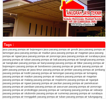
Tags :
jasa pasang pompa air bojonegoro
jasa pasang pompa air gresik
jasa pasang pompa air
lamongan
jasa pasang pompa air madiun
jasa pasang pompa air magetan
jasa pasang
pompa air ngawi
jasa pasang pompa air ponorogo
jasa pasang pompa air surabaya
jasa
pasang pompa air tuban
pasang pompa air bali
pasang pompa air bangil
pasang pompa
air bangkalan
pasang pompa air banyuwangi
pasang pompa air blitar
pasang pompa air
bojonegoro
pasang pompa air bondowoso
pasang pompa air gresik
pasang pompa air
jatim
pasang pompa air jawa timur
pasang pompa air jember
pasang pompa air jombang
pasang pompa air kediri
pasang pompa air lamongan
pasang pompa air lumajang
pasang pompa air madiun
pasang pompa air madura
pasang pompa air magetan
pasang pompa air malang
pasang pompa air mojokerto
pasang pompa air nganjuk
pasang pompa air ngawi
pasang pompa air pacitan
pasang pompa air pamekasan
pasang pompa air pandaan
pasang pompa air pasuruan
pasang pompa air ponorogo
pasang pompa air probolinggo
pasang pompa air sampang
pasang pompa air sidoarjo
pasang pompa air situbondo
pasang pompa air sumenep
pasang pompa air surabaya
pasang pompa air trenggalek
pasang pompa air tuban
pasang pompa air tulungagung