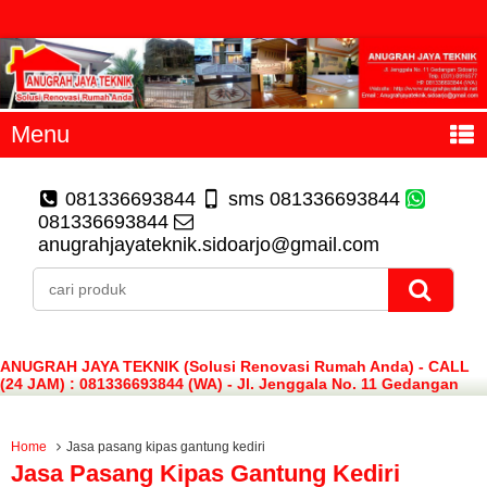
Menu
081336693844
sms 081336693844
081336693844
anugrahjayateknik.sidoarjo@gmail.com
ANUGRAH JAYA TEKNIK (Solusi Renovasi Rumah Anda) - CALL
(24 JAM) : 081336693844 (WA) - Jl. Jenggala No. 11 Gedangan
Sidoarjo
Home
Jasa pasang kipas gantung kediri
Jasa Pasang Kipas Gantung Kediri