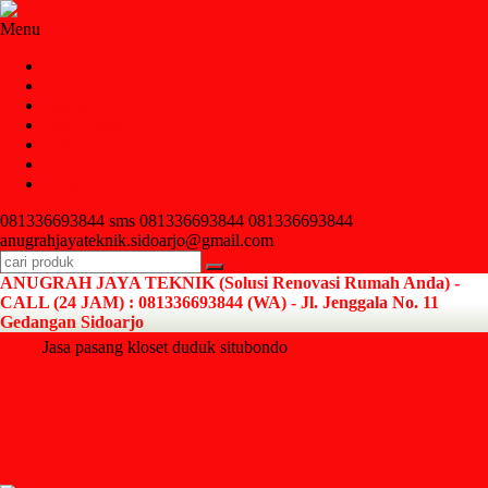
Menu
Home
Tentang Kami
Jasa & Layanan
Cara Order
Galeri Project
Kontak Kami
Artikel
081336693844
sms 081336693844
081336693844
anugrahjayateknik.sidoarjo@gmail.com
ANUGRAH JAYA TEKNIK (Solusi Renovasi Rumah Anda) -
CALL (24 JAM) : 081336693844 (WA) - Jl. Jenggala No. 11
Gedangan Sidoarjo
Home
Jasa pasang kloset duduk situbondo
Jasa pasang kloset duduk
situbondo