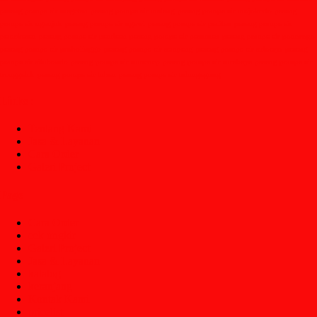
pasang pompa air magetan
pasang pompa air malang
pasang pompa air mojokerto
pasang
pompa air nganjuk
pasang pompa air ngawi
pasang pompa air pacitan
pasang pompa air
pamekasan
pasang pompa air pandaan
pasang pompa air pasuruan
pasang pompa air ponorogo
pasang pompa air probolinggo
pasang pompa air sampang
pasang pompa air sidoarjo
pasang
pompa air situbondo
pasang pompa air sumenep
pasang pompa air surabaya
pasang pompa air
trenggalek
pasang pompa air tuban
pasang pompa air tulungagung
Links :
Tentang Kami
Jasa & Layanan
Cara Order
Galeri Project
Page
Cara Order
cek ongkir
Galeri Project
Jasa & Layanan
katalog
keranjang
Kontak Kami
pricelist