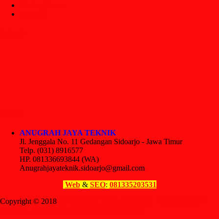
Tentang Kami
testimoni
Lokasi :
Office :
ANUGRAH JAYA TEKNIK
Jl. Jenggala No. 11 Gedangan Sidoarjo - Jawa Timur
Telp. (031) 8916577
HP. 081336693844 (WA)
Anugrahjayateknik.sidoarjo@gmail.com
Web
&
SEO
:
081335203531
Copyright © 2018
ANUGRAH JAYA TEKNIK – 081336693844
(WA). Jl. Jenggala No. 11 Gedangan Sidoarjo.