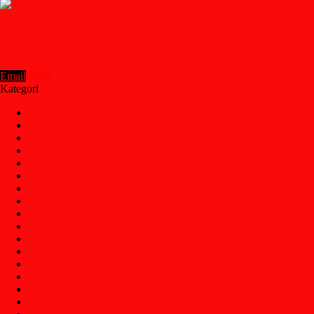
Pasang Closet – 081336693844 (WA)
Rp (Hubungi CS)
Email
SMS
Kategori
Renovasi Rumah
Pasang AC
Pasang Atap Galvalum
Pasang Bathub Whirpool
Pasang Canopy
Pasang Closet
Pasang Cooker Hood
Pasang Door Closer
Pasang Keramik
Pasang Kipas Angin Gantung
Pasang Kompor Tanam
Pasang Kran
Pasang Lampu Gantung
Pasang Lantai Kayu & Vinyl
Pasang Pagar
Pasang Pelampung Elektrik Tandon Air