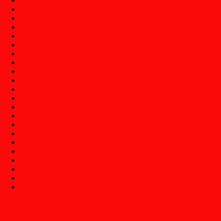
Pasang Pintu & Jendela Aluminium
Pasang Pintu & Kusen PVC
Pasang Plafon
Pasang Pompa Air
Pasang Shower Box Set
Pasang Urinal
Pasang Wallpaper
Pasang Wastafel
Pasang Water Heater
Pengecatan Rumah
Bor Sumur & Stros
Service AC
Service Bathub Whirpool
Service Closet
Service Cooker Hood
Service Kompor Tanam
Service Pagar & Canopy
Service Water Heater
Jasa Installasi Air
Jasa Installasi Listrik
Jasa Sedot WC
General Contractor
Gallery Project