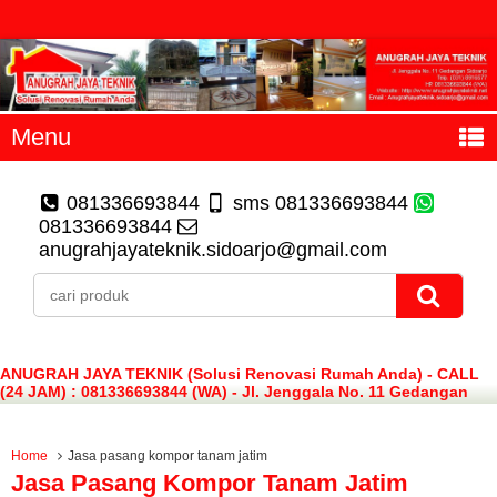
Menu
081336693844
sms 081336693844
081336693844
anugrahjayateknik.sidoarjo@gmail.com
ANUGRAH JAYA TEKNIK (Solusi Renovasi Rumah Anda) - CALL
(24 JAM) : 081336693844 (WA) - Jl. Jenggala No. 11 Gedangan
Sidoarjo
Home
Jasa pasang kompor tanam jatim
Jasa Pasang Kompor Tanam Jatim