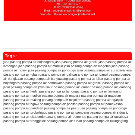
Tags :
jasa pasang pompa air bojonegoro
jasa pasang pompa air gresik
jasa pasang pompa air
lamongan
jasa pasang pompa air madiun
jasa pasang pompa air magetan
jasa pasang
pompa air ngawi
jasa pasang pompa air ponorogo
jasa pasang pompa air surabaya
jasa
pasang pompa air tuban
pasang pompa air bali
pasang pompa air bangil
pasang pompa
air bangkalan
pasang pompa air banyuwangi
pasang pompa air blitar
pasang pompa air
bojonegoro
pasang pompa air bondowoso
pasang pompa air gresik
pasang pompa air
jatim
pasang pompa air jawa timur
pasang pompa air jember
pasang pompa air jombang
pasang pompa air kediri
pasang pompa air lamongan
pasang pompa air lumajang
pasang pompa air madiun
pasang pompa air madura
pasang pompa air magetan
pasang pompa air malang
pasang pompa air mojokerto
pasang pompa air nganjuk
pasang pompa air ngawi
pasang pompa air pacitan
pasang pompa air pamekasan
pasang pompa air pandaan
pasang pompa air pasuruan
pasang pompa air ponorogo
pasang pompa air probolinggo
pasang pompa air sampang
pasang pompa air sidoarjo
pasang pompa air situbondo
pasang pompa air sumenep
pasang pompa air surabaya
pasang pompa air trenggalek
pasang pompa air tuban
pasang pompa air tulungagung