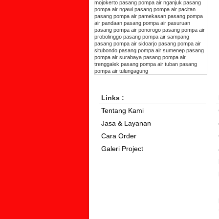
mojokerto
pasang pompa air nganjuk
pasang
pompa air ngawi
pasang pompa air pacitan
pasang pompa air pamekasan
pasang pompa
air pandaan
pasang pompa air pasuruan
pasang pompa air ponorogo
pasang pompa air
probolinggo
pasang pompa air sampang
pasang pompa air sidoarjo
pasang pompa air
situbondo
pasang pompa air sumenep
pasang
pompa air surabaya
pasang pompa air
trenggalek
pasang pompa air tuban
pasang
pompa air tulungagung
Links :
Tentang Kami
Jasa & Layanan
Cara Order
Galeri Project