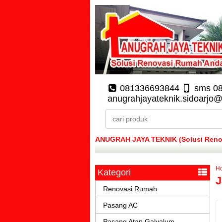
081336693844
sms 0
anugrahjayateknik.sidoarjo
ANUGRAH JAYA TEKNIK (Solusi Renova
H
Kategori
J
Renovasi Rumah
Pasang AC
Pasang Atap Galvalum