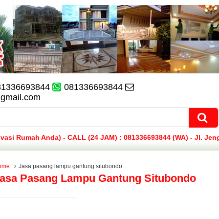
81336693844
081336693844
@gmail.com
si Rumah Anda) - CALL (24 JAM) : 081336693844 (WA) - Jl. Jen
ome
Jasa pasang lampu gantung situbondo
asa Pasang Lampu Gantung Situbondo