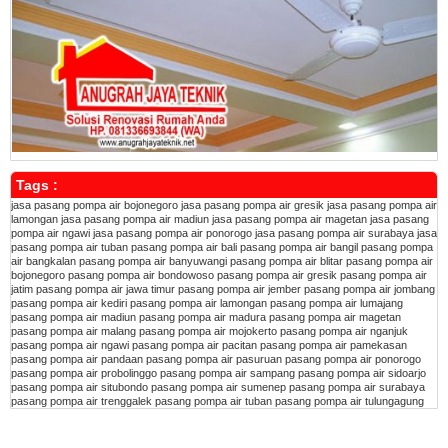
Tags :
jasa pasang pompa air bojonegoro
jasa pasang pompa air gresik
jasa pasang pompa air
lamongan
jasa pasang pompa air madiun
jasa pasang pompa air magetan
jasa pasang
pompa air ngawi
jasa pasang pompa air ponorogo
jasa pasang pompa air surabaya
jasa
pasang pompa air tuban
pasang pompa air bali
pasang pompa air bangil
pasang pompa
air bangkalan
pasang pompa air banyuwangi
pasang pompa air blitar
pasang pompa air
bojonegoro
pasang pompa air bondowoso
pasang pompa air gresik
pasang pompa air
jatim
pasang pompa air jawa timur
pasang pompa air jember
pasang pompa air jombang
pasang pompa air kediri
pasang pompa air lamongan
pasang pompa air lumajang
pasang pompa air madiun
pasang pompa air madura
pasang pompa air magetan
pasang pompa air malang
pasang pompa air mojokerto
pasang pompa air nganjuk
pasang pompa air ngawi
pasang pompa air pacitan
pasang pompa air pamekasan
pasang pompa air pandaan
pasang pompa air pasuruan
pasang pompa air ponorogo
pasang pompa air probolinggo
pasang pompa air sampang
pasang pompa air sidoarjo
pasang pompa air situbondo
pasang pompa air sumenep
pasang pompa air surabaya
pasang pompa air trenggalek
pasang pompa air tuban
pasang pompa air tulungagung