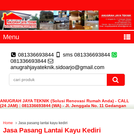
Menu
081336693844
sms 081336693844
081336693844
anugrahjayateknik.sidoarjo@gmail.com
ANUGRAH JAYA TEKNIK (Solusi Renovasi Rumah Anda) - CALL
(24 JAM) : 081336693844 (WA) - Jl. Jenggala No. 11 Gedangan
Sidoarjo
Home
Jasa pasang lantai kayu kediri
Jasa Pasang Lantai Kayu Kediri