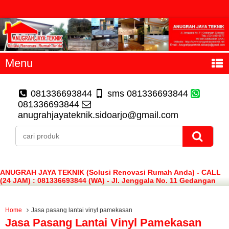
Menu
081336693844
sms 081336693844
081336693844
anugrahjayateknik.sidoarjo@gmail.com
ANUGRAH JAYA TEKNIK (Solusi Renovasi Rumah Anda) - CALL
(24 JAM) : 081336693844 (WA) - Jl. Jenggala No. 11 Gedangan
Sidoarjo
Home
Jasa pasang lantai vinyl pamekasan
Jasa Pasang Lantai Vinyl Pamekasan