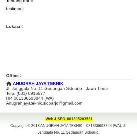
Tentang Kami
testimoni
Lokasi :
Office :
ANUGRAH JAYA TEKNIK
Jl. Jenggala No. 11 Gedangan Sidoarjo - Jawa Timur
Telp. (031) 8916577
HP. 081336693844 (WA)
Anugrahjayateknik.sidoarjo@gmail.com
Web
&
SEO
:
081335203531
Copyright © 2018
ANUGRAH JAYA TEKNIK – 081336693844 (WA). Jl.
Jenggala No. 11 Gedangan Sidoarjo.