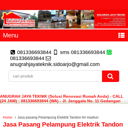
Menu
081336693844
sms 081336693844
081336693844
anugrahjayateknik.sidoarjo@gmail.com
ANUGRAH JAYA TEKNIK (Solusi Renovasi Rumah Anda) - CALL
(24 JAM) : 081336693844 (WA) - Jl. Jenggala No. 11 Gedangan
Sidoarjo
Home
Jasa pasang Pelampung Elektrik Tandon Air madiun
Jasa Pasang Pelampung Elektrik Tandon