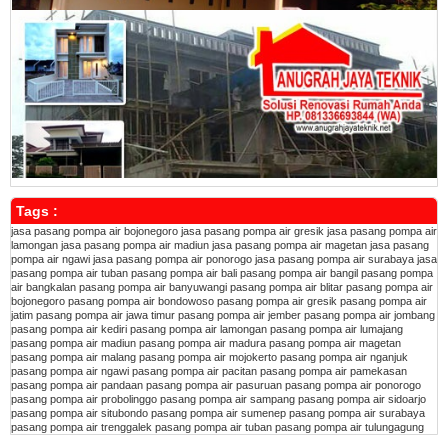
Tags :
jasa pasang pompa air bojonegoro
jasa pasang pompa air gresik
jasa pasang pompa air
lamongan
jasa pasang pompa air madiun
jasa pasang pompa air magetan
jasa pasang
pompa air ngawi
jasa pasang pompa air ponorogo
jasa pasang pompa air surabaya
jasa
pasang pompa air tuban
pasang pompa air bali
pasang pompa air bangil
pasang pompa
air bangkalan
pasang pompa air banyuwangi
pasang pompa air blitar
pasang pompa air
bojonegoro
pasang pompa air bondowoso
pasang pompa air gresik
pasang pompa air
jatim
pasang pompa air jawa timur
pasang pompa air jember
pasang pompa air jombang
pasang pompa air kediri
pasang pompa air lamongan
pasang pompa air lumajang
pasang pompa air madiun
pasang pompa air madura
pasang pompa air magetan
pasang pompa air malang
pasang pompa air mojokerto
pasang pompa air nganjuk
pasang pompa air ngawi
pasang pompa air pacitan
pasang pompa air pamekasan
pasang pompa air pandaan
pasang pompa air pasuruan
pasang pompa air ponorogo
pasang pompa air probolinggo
pasang pompa air sampang
pasang pompa air sidoarjo
pasang pompa air situbondo
pasang pompa air sumenep
pasang pompa air surabaya
pasang pompa air trenggalek
pasang pompa air tuban
pasang pompa air tulungagung