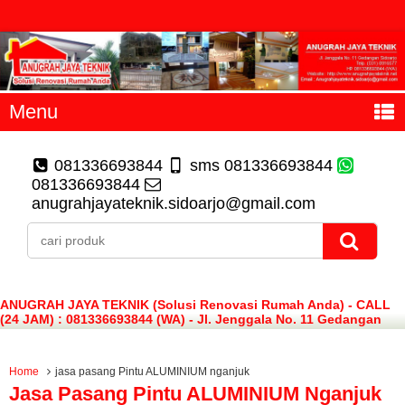
Menu
081336693844
sms 081336693844
081336693844
anugrahjayateknik.sidoarjo@gmail.com
ANUGRAH JAYA TEKNIK (Solusi Renovasi Rumah Anda) - CALL
(24 JAM) : 081336693844 (WA) - Jl. Jenggala No. 11 Gedangan
Sidoarjo
Home
jasa pasang Pintu ALUMINIUM nganjuk
Jasa Pasang Pintu ALUMINIUM Nganjuk