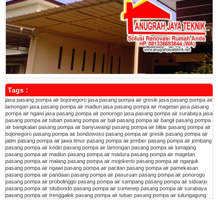
Tags :
jasa pasang pompa air bojonegoro
jasa pasang pompa air gresik
jasa pasang pompa air
lamongan
jasa pasang pompa air madiun
jasa pasang pompa air magetan
jasa pasang
pompa air ngawi
jasa pasang pompa air ponorogo
jasa pasang pompa air surabaya
jasa
pasang pompa air tuban
pasang pompa air bali
pasang pompa air bangil
pasang pompa
air bangkalan
pasang pompa air banyuwangi
pasang pompa air blitar
pasang pompa air
bojonegoro
pasang pompa air bondowoso
pasang pompa air gresik
pasang pompa air
jatim
pasang pompa air jawa timur
pasang pompa air jember
pasang pompa air jombang
pasang pompa air kediri
pasang pompa air lamongan
pasang pompa air lumajang
pasang pompa air madiun
pasang pompa air madura
pasang pompa air magetan
pasang pompa air malang
pasang pompa air mojokerto
pasang pompa air nganjuk
pasang pompa air ngawi
pasang pompa air pacitan
pasang pompa air pamekasan
pasang pompa air pandaan
pasang pompa air pasuruan
pasang pompa air ponorogo
pasang pompa air probolinggo
pasang pompa air sampang
pasang pompa air sidoarjo
pasang pompa air situbondo
pasang pompa air sumenep
pasang pompa air surabaya
pasang pompa air trenggalek
pasang pompa air tuban
pasang pompa air tulungagung