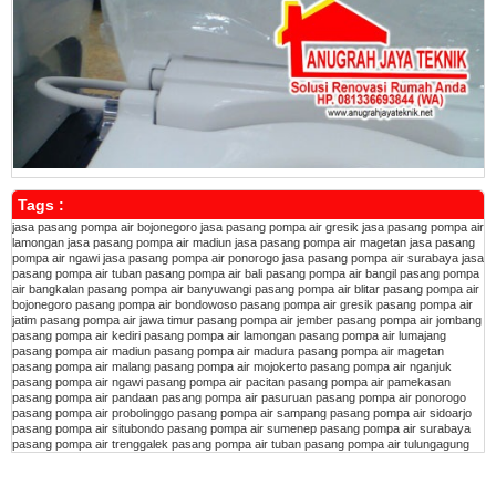
Tags :
jasa pasang pompa air bojonegoro
jasa pasang pompa air gresik
jasa pasang pompa air
lamongan
jasa pasang pompa air madiun
jasa pasang pompa air magetan
jasa pasang
pompa air ngawi
jasa pasang pompa air ponorogo
jasa pasang pompa air surabaya
jasa
pasang pompa air tuban
pasang pompa air bali
pasang pompa air bangil
pasang pompa
air bangkalan
pasang pompa air banyuwangi
pasang pompa air blitar
pasang pompa air
bojonegoro
pasang pompa air bondowoso
pasang pompa air gresik
pasang pompa air
jatim
pasang pompa air jawa timur
pasang pompa air jember
pasang pompa air jombang
pasang pompa air kediri
pasang pompa air lamongan
pasang pompa air lumajang
pasang pompa air madiun
pasang pompa air madura
pasang pompa air magetan
pasang pompa air malang
pasang pompa air mojokerto
pasang pompa air nganjuk
pasang pompa air ngawi
pasang pompa air pacitan
pasang pompa air pamekasan
pasang pompa air pandaan
pasang pompa air pasuruan
pasang pompa air ponorogo
pasang pompa air probolinggo
pasang pompa air sampang
pasang pompa air sidoarjo
pasang pompa air situbondo
pasang pompa air sumenep
pasang pompa air surabaya
pasang pompa air trenggalek
pasang pompa air tuban
pasang pompa air tulungagung