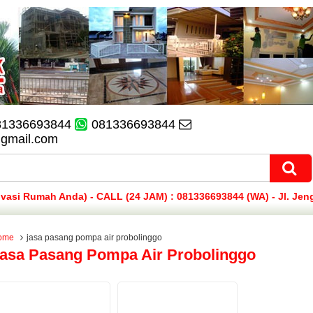
81336693844
081336693844
@gmail.com
si Rumah Anda) - CALL (24 JAM) : 081336693844 (WA) - Jl. Jen
ome
jasa pasang pompa air probolinggo
asa Pasang Pompa Air Probolinggo