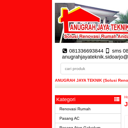
081336693844
sms 0
anugrahjayateknik.sidoarjo
ANUGRAH JAYA TEKNIK (Solusi Renova
H
Kategori
J
Renovasi Rumah
Pasang AC
Pasang Atap Galvalum