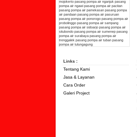
mojokerto
pasang pompa air nganjuk
pasang
pompa air ngawi
pasang pompa air pacitan
pasang pompa air pamekasan
pasang pompa
air pandaan
pasang pompa air pasuruan
pasang pompa air ponorogo
pasang pompa air
probolinggo
pasang pompa air sampang
pasang pompa air sidoarjo
pasang pompa air
situbondo
pasang pompa air sumenep
pasang
pompa air surabaya
pasang pompa air
trenggalek
pasang pompa air tuban
pasang
pompa air tulungagung
Links :
Tentang Kami
Jasa & Layanan
Cara Order
Galeri Project