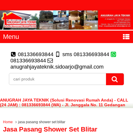
Menu
081336693844
sms 081336693844
081336693844
anugrahjayateknik.sidoarjo@gmail.com
ANUGRAH JAYA TEKNIK (Solusi Renovasi Rumah Anda) - CALL
(24 JAM) : 081336693844 (WA) - Jl. Jenggala No. 11 Gedangan
Sidoarjo
Home
jasa pasang shower set blitar
Jasa Pasang Shower Set Blitar