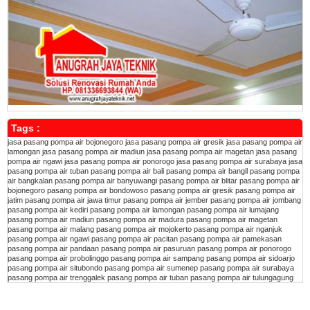
Tags :
jasa pasang pompa air bojonegoro
jasa pasang pompa air gresik
jasa pasang pompa air
lamongan
jasa pasang pompa air madiun
jasa pasang pompa air magetan
jasa pasang
pompa air ngawi
jasa pasang pompa air ponorogo
jasa pasang pompa air surabaya
jasa
pasang pompa air tuban
pasang pompa air bali
pasang pompa air bangil
pasang pompa
air bangkalan
pasang pompa air banyuwangi
pasang pompa air blitar
pasang pompa air
bojonegoro
pasang pompa air bondowoso
pasang pompa air gresik
pasang pompa air
jatim
pasang pompa air jawa timur
pasang pompa air jember
pasang pompa air jombang
pasang pompa air kediri
pasang pompa air lamongan
pasang pompa air lumajang
pasang pompa air madiun
pasang pompa air madura
pasang pompa air magetan
pasang pompa air malang
pasang pompa air mojokerto
pasang pompa air nganjuk
pasang pompa air ngawi
pasang pompa air pacitan
pasang pompa air pamekasan
pasang pompa air pandaan
pasang pompa air pasuruan
pasang pompa air ponorogo
pasang pompa air probolinggo
pasang pompa air sampang
pasang pompa air sidoarjo
pasang pompa air situbondo
pasang pompa air sumenep
pasang pompa air surabaya
pasang pompa air trenggalek
pasang pompa air tuban
pasang pompa air tulungagung