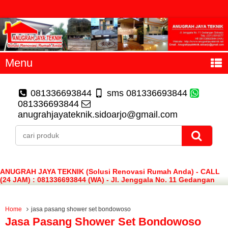
Menu
081336693844
sms 081336693844
081336693844
anugrahjayateknik.sidoarjo@gmail.com
ANUGRAH JAYA TEKNIK (Solusi Renovasi Rumah Anda) - CALL
(24 JAM) : 081336693844 (WA) - Jl. Jenggala No. 11 Gedangan
Sidoarjo
Home
jasa pasang shower set bondowoso
Jasa Pasang Shower Set Bondowoso