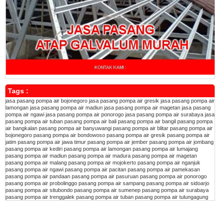
Tags :
jasa pasang pompa air bojonegoro
jasa pasang pompa air gresik
jasa pasang pompa air
lamongan
jasa pasang pompa air madiun
jasa pasang pompa air magetan
jasa pasang
pompa air ngawi
jasa pasang pompa air ponorogo
jasa pasang pompa air surabaya
jasa
pasang pompa air tuban
pasang pompa air bali
pasang pompa air bangil
pasang pompa
air bangkalan
pasang pompa air banyuwangi
pasang pompa air blitar
pasang pompa air
bojonegoro
pasang pompa air bondowoso
pasang pompa air gresik
pasang pompa air
jatim
pasang pompa air jawa timur
pasang pompa air jember
pasang pompa air jombang
pasang pompa air kediri
pasang pompa air lamongan
pasang pompa air lumajang
pasang pompa air madiun
pasang pompa air madura
pasang pompa air magetan
pasang pompa air malang
pasang pompa air mojokerto
pasang pompa air nganjuk
pasang pompa air ngawi
pasang pompa air pacitan
pasang pompa air pamekasan
pasang pompa air pandaan
pasang pompa air pasuruan
pasang pompa air ponorogo
pasang pompa air probolinggo
pasang pompa air sampang
pasang pompa air sidoarjo
pasang pompa air situbondo
pasang pompa air sumenep
pasang pompa air surabaya
pasang pompa air trenggalek
pasang pompa air tuban
pasang pompa air tulungagung