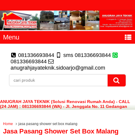
Menu
081336693844
sms 081336693844
081336693844
anugrahjayateknik.sidoarjo@gmail.com
ANUGRAH JAYA TEKNIK (Solusi Renovasi Rumah Anda) - CALL
(24 JAM) : 081336693844 (WA) - Jl. Jenggala No. 11 Gedangan
Sidoarjo
Home
jasa pasang shower set box malang
Jasa Pasang Shower Set Box Malang