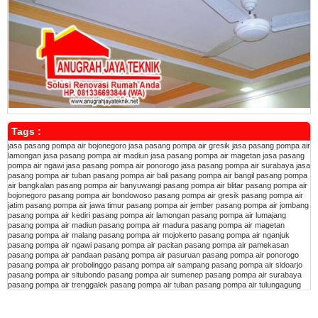
Tags :
jasa pasang pompa air bojonegoro
jasa pasang pompa air gresik
jasa pasang pompa air
lamongan
jasa pasang pompa air madiun
jasa pasang pompa air magetan
jasa pasang
pompa air ngawi
jasa pasang pompa air ponorogo
jasa pasang pompa air surabaya
jasa
pasang pompa air tuban
pasang pompa air bali
pasang pompa air bangil
pasang pompa
air bangkalan
pasang pompa air banyuwangi
pasang pompa air blitar
pasang pompa air
bojonegoro
pasang pompa air bondowoso
pasang pompa air gresik
pasang pompa air
jatim
pasang pompa air jawa timur
pasang pompa air jember
pasang pompa air jombang
pasang pompa air kediri
pasang pompa air lamongan
pasang pompa air lumajang
pasang pompa air madiun
pasang pompa air madura
pasang pompa air magetan
pasang pompa air malang
pasang pompa air mojokerto
pasang pompa air nganjuk
pasang pompa air ngawi
pasang pompa air pacitan
pasang pompa air pamekasan
pasang pompa air pandaan
pasang pompa air pasuruan
pasang pompa air ponorogo
pasang pompa air probolinggo
pasang pompa air sampang
pasang pompa air sidoarjo
pasang pompa air situbondo
pasang pompa air sumenep
pasang pompa air surabaya
pasang pompa air trenggalek
pasang pompa air tuban
pasang pompa air tulungagung