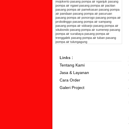
mojokerto
pasang pompa air nganjuk
pasang
pompa air ngawi
pasang pompa air pacitan
pasang pompa air pamekasan
pasang pompa
air pandaan
pasang pompa air pasuruan
pasang pompa air ponorogo
pasang pompa air
probolinggo
pasang pompa air sampang
pasang pompa air sidoarjo
pasang pompa air
situbondo
pasang pompa air sumenep
pasang
pompa air surabaya
pasang pompa air
trenggalek
pasang pompa air tuban
pasang
pompa air tulungagung
Links :
Tentang Kami
Jasa & Layanan
Cara Order
Galeri Project