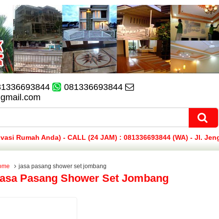
81336693844
081336693844
@gmail.com
si Rumah Anda) - CALL (24 JAM) : 081336693844 (WA) - Jl. Jen
ome
jasa pasang shower set jombang
asa Pasang Shower Set Jombang