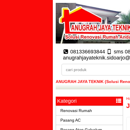
081336693844
sms 0
anugrahjayateknik.sidoarjo
ANUGRAH JAYA TEKNIK (Solusi Renova
H
Kategori
J
Renovasi Rumah
Pasang AC
Pasang Atap Galvalum