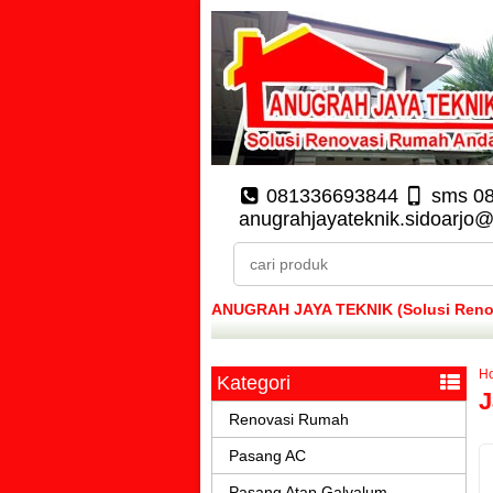
081336693844
sms 0
anugrahjayateknik.sidoarjo
ANUGRAH JAYA TEKNIK (Solusi Renova
H
Kategori
J
Renovasi Rumah
Pasang AC
Pasang Atap Galvalum