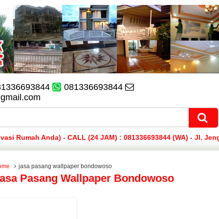
81336693844
081336693844
@gmail.com
si Rumah Anda) - CALL (24 JAM) : 081336693844 (WA) - Jl. Jen
ome
jasa pasang wallpaper bondowoso
asa Pasang Wallpaper Bondowoso