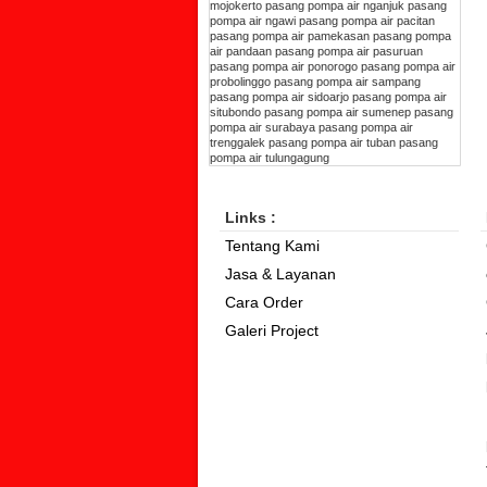
mojokerto
pasang pompa air nganjuk
pasang
pompa air ngawi
pasang pompa air pacitan
pasang pompa air pamekasan
pasang pompa
air pandaan
pasang pompa air pasuruan
pasang pompa air ponorogo
pasang pompa air
probolinggo
pasang pompa air sampang
pasang pompa air sidoarjo
pasang pompa air
situbondo
pasang pompa air sumenep
pasang
pompa air surabaya
pasang pompa air
trenggalek
pasang pompa air tuban
pasang
pompa air tulungagung
Links :
Tentang Kami
Jasa & Layanan
Cara Order
Galeri Project