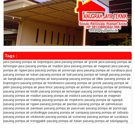
Tags :
jasa pasang pompa air bojonegoro
jasa pasang pompa air gresik
jasa pasang pompa air
lamongan
jasa pasang pompa air madiun
jasa pasang pompa air magetan
jasa pasang
pompa air ngawi
jasa pasang pompa air ponorogo
jasa pasang pompa air surabaya
jasa
pasang pompa air tuban
pasang pompa air bali
pasang pompa air bangil
pasang pompa
air bangkalan
pasang pompa air banyuwangi
pasang pompa air blitar
pasang pompa air
bojonegoro
pasang pompa air bondowoso
pasang pompa air gresik
pasang pompa air
jatim
pasang pompa air jawa timur
pasang pompa air jember
pasang pompa air jombang
pasang pompa air kediri
pasang pompa air lamongan
pasang pompa air lumajang
pasang pompa air madiun
pasang pompa air madura
pasang pompa air magetan
pasang pompa air malang
pasang pompa air mojokerto
pasang pompa air nganjuk
pasang pompa air ngawi
pasang pompa air pacitan
pasang pompa air pamekasan
pasang pompa air pandaan
pasang pompa air pasuruan
pasang pompa air ponorogo
pasang pompa air probolinggo
pasang pompa air sampang
pasang pompa air sidoarjo
pasang pompa air situbondo
pasang pompa air sumenep
pasang pompa air surabaya
pasang pompa air trenggalek
pasang pompa air tuban
pasang pompa air tulungagung