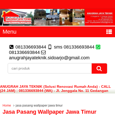
Menu
081336693844
sms 081336693844
081336693844
anugrahjayateknik.sidoarjo@gmail.com
ANUGRAH JAYA TEKNIK (Solusi Renovasi Rumah Anda) - CALL
(24 JAM) : 081336693844 (WA) - Jl. Jenggala No. 11 Gedangan
Sidoarjo
Home
jasa pasang wallpaper jawa timur
Jasa Pasang Wallpaper Jawa Timur