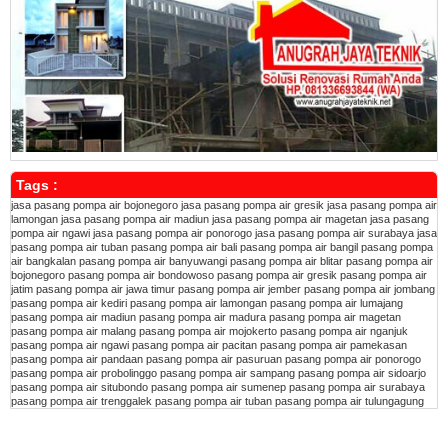
Tags :
jasa pasang pompa air bojonegoro
jasa pasang pompa air gresik
jasa pasang pompa air
lamongan
jasa pasang pompa air madiun
jasa pasang pompa air magetan
jasa pasang
pompa air ngawi
jasa pasang pompa air ponorogo
jasa pasang pompa air surabaya
jasa
pasang pompa air tuban
pasang pompa air bali
pasang pompa air bangil
pasang pompa
air bangkalan
pasang pompa air banyuwangi
pasang pompa air blitar
pasang pompa air
bojonegoro
pasang pompa air bondowoso
pasang pompa air gresik
pasang pompa air
jatim
pasang pompa air jawa timur
pasang pompa air jember
pasang pompa air jombang
pasang pompa air kediri
pasang pompa air lamongan
pasang pompa air lumajang
pasang pompa air madiun
pasang pompa air madura
pasang pompa air magetan
pasang pompa air malang
pasang pompa air mojokerto
pasang pompa air nganjuk
pasang pompa air ngawi
pasang pompa air pacitan
pasang pompa air pamekasan
pasang pompa air pandaan
pasang pompa air pasuruan
pasang pompa air ponorogo
pasang pompa air probolinggo
pasang pompa air sampang
pasang pompa air sidoarjo
pasang pompa air situbondo
pasang pompa air sumenep
pasang pompa air surabaya
pasang pompa air trenggalek
pasang pompa air tuban
pasang pompa air tulungagung