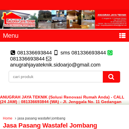
Menu
081336693844
sms 081336693844
081336693844
anugrahjayateknik.sidoarjo@gmail.com
ANUGRAH JAYA TEKNIK (Solusi Renovasi Rumah Anda) - CALL
(24 JAM) : 081336693844 (WA) - Jl. Jenggala No. 11 Gedangan
Sidoarjo
Home
jasa pasang wastafel jombang
Jasa Pasang Wastafel Jombang