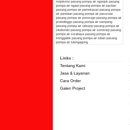
mojokerto
pasang pompa air nganjuk
pasang
pompa air ngawi
pasang pompa air pacitan
pasang pompa air pamekasan
pasang pompa
air pandaan
pasang pompa air pasuruan
pasang pompa air ponorogo
pasang pompa air
probolinggo
pasang pompa air sampang
pasang pompa air sidoarjo
pasang pompa air
situbondo
pasang pompa air sumenep
pasang
pompa air surabaya
pasang pompa air
trenggalek
pasang pompa air tuban
pasang
pompa air tulungagung
Links :
Tentang Kami
Jasa & Layanan
Cara Order
Galeri Project