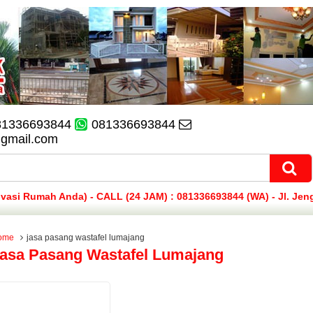
81336693844
081336693844
@gmail.com
si Rumah Anda) - CALL (24 JAM) : 081336693844 (WA) - Jl. Jen
ome
jasa pasang wastafel lumajang
asa Pasang Wastafel Lumajang