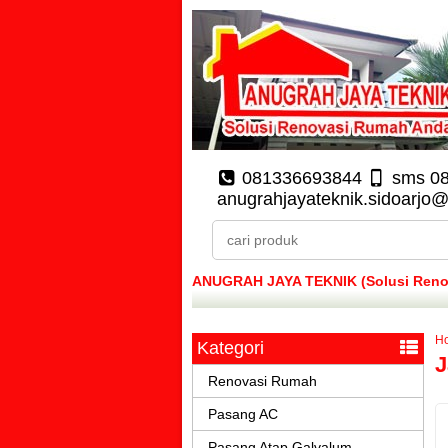
081336693844
sms 0
anugrahjayateknik.sidoarjo
ANUGRAH JAYA TEKNIK (Solusi Renova
H
Kategori
J
Renovasi Rumah
Pasang AC
Pasang Atap Galvalum