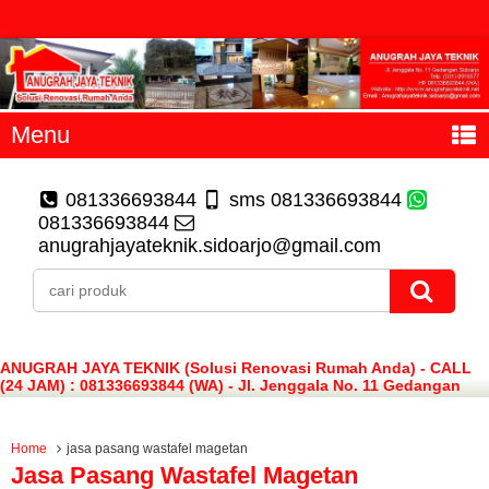
Menu
081336693844
sms 081336693844
081336693844
anugrahjayateknik.sidoarjo@gmail.com
ANUGRAH JAYA TEKNIK (Solusi Renovasi Rumah Anda) - CALL
(24 JAM) : 081336693844 (WA) - Jl. Jenggala No. 11 Gedangan
Sidoarjo
Home
jasa pasang wastafel magetan
Jasa Pasang Wastafel Magetan