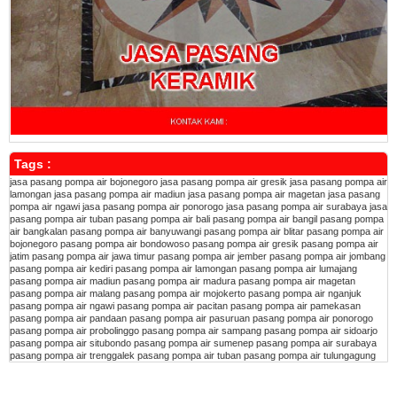
Tags :
jasa pasang pompa air bojonegoro
jasa pasang pompa air gresik
jasa pasang pompa air
lamongan
jasa pasang pompa air madiun
jasa pasang pompa air magetan
jasa pasang
pompa air ngawi
jasa pasang pompa air ponorogo
jasa pasang pompa air surabaya
jasa
pasang pompa air tuban
pasang pompa air bali
pasang pompa air bangil
pasang pompa
air bangkalan
pasang pompa air banyuwangi
pasang pompa air blitar
pasang pompa air
bojonegoro
pasang pompa air bondowoso
pasang pompa air gresik
pasang pompa air
jatim
pasang pompa air jawa timur
pasang pompa air jember
pasang pompa air jombang
pasang pompa air kediri
pasang pompa air lamongan
pasang pompa air lumajang
pasang pompa air madiun
pasang pompa air madura
pasang pompa air magetan
pasang pompa air malang
pasang pompa air mojokerto
pasang pompa air nganjuk
pasang pompa air ngawi
pasang pompa air pacitan
pasang pompa air pamekasan
pasang pompa air pandaan
pasang pompa air pasuruan
pasang pompa air ponorogo
pasang pompa air probolinggo
pasang pompa air sampang
pasang pompa air sidoarjo
pasang pompa air situbondo
pasang pompa air sumenep
pasang pompa air surabaya
pasang pompa air trenggalek
pasang pompa air tuban
pasang pompa air tulungagung