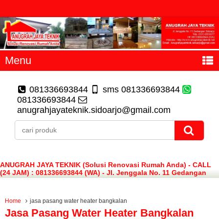
Menu
081336693844
sms 081336693844
081336693844
anugrahjayateknik.sidoarjo@gmail.com
ANUGRAH JAYA TEKNIK (Solusi Renovasi Rumah Anda) - CALL
(24 JAM) : 081336693844 (WA) - Jl. Jenggala No. 11 Gedangan
Sidoarjo
Home
jasa pasang water heater bangkalan
Jasa Pasang Water Heater Bangkalan