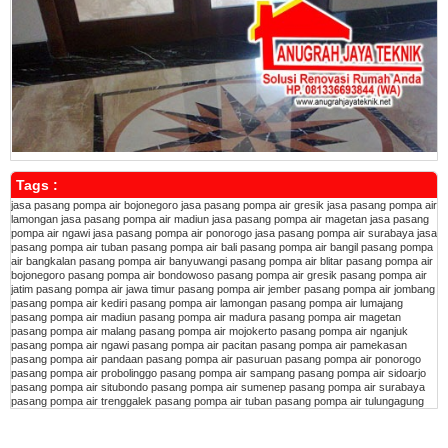
Tags :
jasa pasang pompa air bojonegoro
jasa pasang pompa air gresik
jasa pasang pompa air
lamongan
jasa pasang pompa air madiun
jasa pasang pompa air magetan
jasa pasang
pompa air ngawi
jasa pasang pompa air ponorogo
jasa pasang pompa air surabaya
jasa
pasang pompa air tuban
pasang pompa air bali
pasang pompa air bangil
pasang pompa
air bangkalan
pasang pompa air banyuwangi
pasang pompa air blitar
pasang pompa air
bojonegoro
pasang pompa air bondowoso
pasang pompa air gresik
pasang pompa air
jatim
pasang pompa air jawa timur
pasang pompa air jember
pasang pompa air jombang
pasang pompa air kediri
pasang pompa air lamongan
pasang pompa air lumajang
pasang pompa air madiun
pasang pompa air madura
pasang pompa air magetan
pasang pompa air malang
pasang pompa air mojokerto
pasang pompa air nganjuk
pasang pompa air ngawi
pasang pompa air pacitan
pasang pompa air pamekasan
pasang pompa air pandaan
pasang pompa air pasuruan
pasang pompa air ponorogo
pasang pompa air probolinggo
pasang pompa air sampang
pasang pompa air sidoarjo
pasang pompa air situbondo
pasang pompa air sumenep
pasang pompa air surabaya
pasang pompa air trenggalek
pasang pompa air tuban
pasang pompa air tulungagung