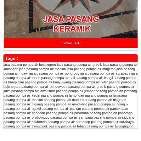
Tags :
jasa pasang pompa air bojonegoro
jasa pasang pompa air gresik
jasa pasang pompa air
lamongan
jasa pasang pompa air madiun
jasa pasang pompa air magetan
jasa pasang
pompa air ngawi
jasa pasang pompa air ponorogo
jasa pasang pompa air surabaya
jasa
pasang pompa air tuban
pasang pompa air bali
pasang pompa air bangil
pasang pompa
air bangkalan
pasang pompa air banyuwangi
pasang pompa air blitar
pasang pompa air
bojonegoro
pasang pompa air bondowoso
pasang pompa air gresik
pasang pompa air
jatim
pasang pompa air jawa timur
pasang pompa air jember
pasang pompa air jombang
pasang pompa air kediri
pasang pompa air lamongan
pasang pompa air lumajang
pasang pompa air madiun
pasang pompa air madura
pasang pompa air magetan
pasang pompa air malang
pasang pompa air mojokerto
pasang pompa air nganjuk
pasang pompa air ngawi
pasang pompa air pacitan
pasang pompa air pamekasan
pasang pompa air pandaan
pasang pompa air pasuruan
pasang pompa air ponorogo
pasang pompa air probolinggo
pasang pompa air sampang
pasang pompa air sidoarjo
pasang pompa air situbondo
pasang pompa air sumenep
pasang pompa air surabaya
pasang pompa air trenggalek
pasang pompa air tuban
pasang pompa air tulungagung