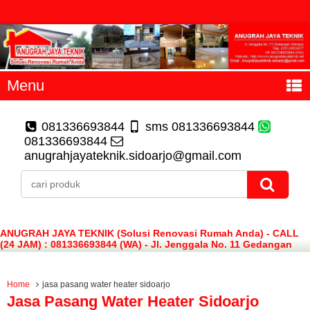
Menu
081336693844
sms 081336693844
081336693844
anugrahjayateknik.sidoarjo@gmail.com
ANUGRAH JAYA TEKNIK (Solusi Renovasi Rumah Anda) - CALL
(24 JAM) : 081336693844 (WA) - Jl. Jenggala No. 11 Gedangan
Sidoarjo
Home
jasa pasang water heater sidoarjo
Jasa Pasang Water Heater Sidoarjo