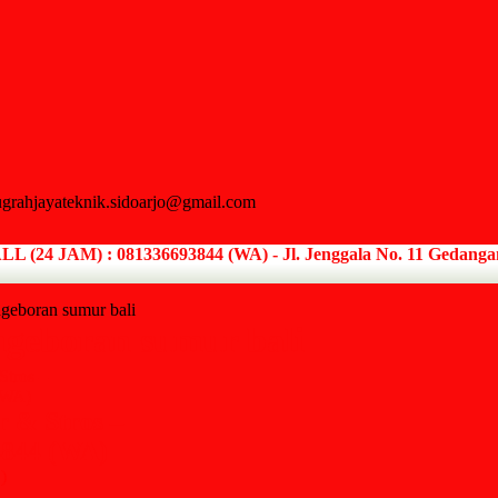
grahjayateknik.sidoarjo@gmail.com
24 JAM) : 081336693844 (WA) - Jl. Jenggala No. 11 Gedangan
ngeboran sumur bali
ngeboran sumur bali
 & Stros –
3844 (WA)
)