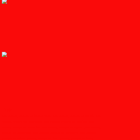
Tags :
jasa pasang pompa air bojonegoro
jasa pasang pompa air gresik
jasa
pasang pompa air lamongan
jasa pasang pompa air madiun
jasa
pasang pompa air magetan
jasa pasang pompa air ngawi
jasa pasang
pompa air ponorogo
jasa pasang pompa air surabaya
jasa pasang
pompa air tuban
pasang pompa air bali
pasang pompa air bangil