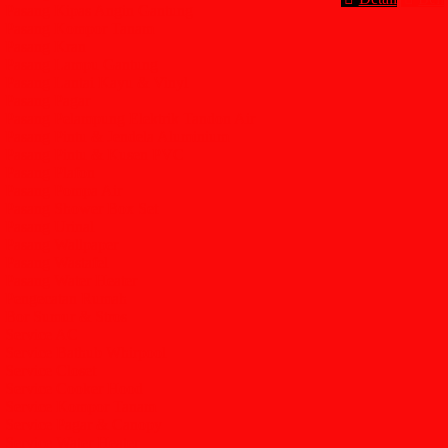
Pasang Kipas Angin Gantung
Pasang Kompor Tanam
Pasang Kran
Pasang Lampu Gantung
Pasang Lantai Kayu & Vinyl
Pasang Pagar
Pasang Pelampung Elektrik Tandon Air
Pasang Pintu & Jendela Aluminium
Pasang Pintu & Kusen PVC
Pasang Plafon
Pasang Pompa Air
Pasang Shower Box Set
Pasang Urinal
Pasang Wallpaper
Pasang Wastafel
Pasang Water Heater
Pengecatan Rumah
Bor Sumur & Stros
Service AC
Service Bathub Whirpool
Service Closet
Service Cooker Hood
Service Kompor Tanam
Service Pagar & Canopy
Service Water Heater