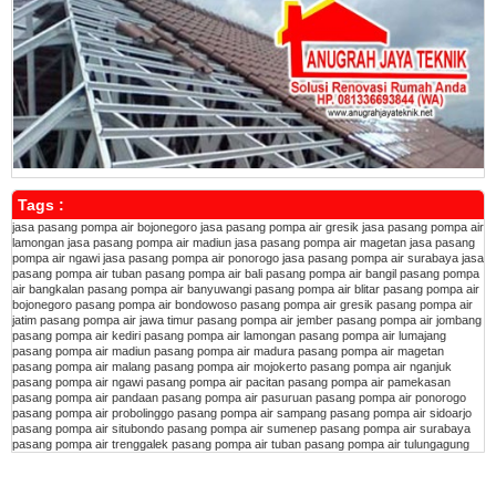
Tags :
jasa pasang pompa air bojonegoro
jasa pasang pompa air gresik
jasa pasang pompa air
lamongan
jasa pasang pompa air madiun
jasa pasang pompa air magetan
jasa pasang
pompa air ngawi
jasa pasang pompa air ponorogo
jasa pasang pompa air surabaya
jasa
pasang pompa air tuban
pasang pompa air bali
pasang pompa air bangil
pasang pompa
air bangkalan
pasang pompa air banyuwangi
pasang pompa air blitar
pasang pompa air
bojonegoro
pasang pompa air bondowoso
pasang pompa air gresik
pasang pompa air
jatim
pasang pompa air jawa timur
pasang pompa air jember
pasang pompa air jombang
pasang pompa air kediri
pasang pompa air lamongan
pasang pompa air lumajang
pasang pompa air madiun
pasang pompa air madura
pasang pompa air magetan
pasang pompa air malang
pasang pompa air mojokerto
pasang pompa air nganjuk
pasang pompa air ngawi
pasang pompa air pacitan
pasang pompa air pamekasan
pasang pompa air pandaan
pasang pompa air pasuruan
pasang pompa air ponorogo
pasang pompa air probolinggo
pasang pompa air sampang
pasang pompa air sidoarjo
pasang pompa air situbondo
pasang pompa air sumenep
pasang pompa air surabaya
pasang pompa air trenggalek
pasang pompa air tuban
pasang pompa air tulungagung