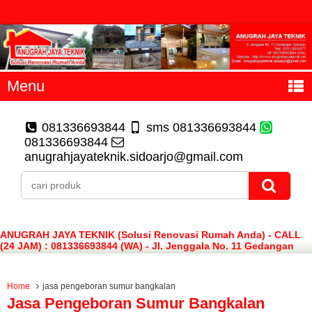
Menu
081336693844
sms 081336693844
081336693844
anugrahjayateknik.sidoarjo@gmail.com
ANUGRAH JAYA TEKNIK (Solusi Renovasi Rumah Anda) - CALL
(24 JAM) : 081336693844 (WA) - Jl. Jenggala No. 11 Gedangan
Sidoarjo
Home
jasa pengeboran sumur bangkalan
Jasa Pengeboran Sumur Bangkalan