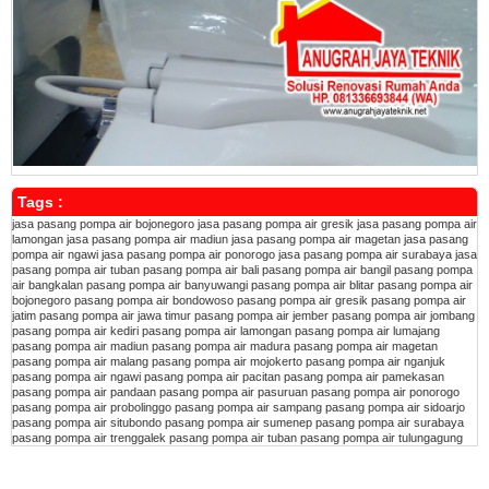
Tags :
jasa pasang pompa air bojonegoro
jasa pasang pompa air gresik
jasa pasang pompa air
lamongan
jasa pasang pompa air madiun
jasa pasang pompa air magetan
jasa pasang
pompa air ngawi
jasa pasang pompa air ponorogo
jasa pasang pompa air surabaya
jasa
pasang pompa air tuban
pasang pompa air bali
pasang pompa air bangil
pasang pompa
air bangkalan
pasang pompa air banyuwangi
pasang pompa air blitar
pasang pompa air
bojonegoro
pasang pompa air bondowoso
pasang pompa air gresik
pasang pompa air
jatim
pasang pompa air jawa timur
pasang pompa air jember
pasang pompa air jombang
pasang pompa air kediri
pasang pompa air lamongan
pasang pompa air lumajang
pasang pompa air madiun
pasang pompa air madura
pasang pompa air magetan
pasang pompa air malang
pasang pompa air mojokerto
pasang pompa air nganjuk
pasang pompa air ngawi
pasang pompa air pacitan
pasang pompa air pamekasan
pasang pompa air pandaan
pasang pompa air pasuruan
pasang pompa air ponorogo
pasang pompa air probolinggo
pasang pompa air sampang
pasang pompa air sidoarjo
pasang pompa air situbondo
pasang pompa air sumenep
pasang pompa air surabaya
pasang pompa air trenggalek
pasang pompa air tuban
pasang pompa air tulungagung