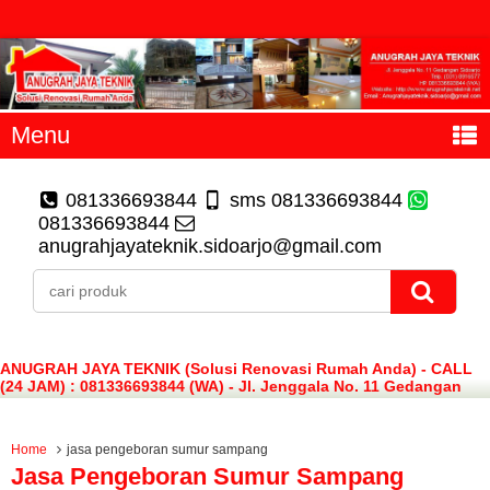
Menu
081336693844
sms 081336693844
081336693844
anugrahjayateknik.sidoarjo@gmail.com
ANUGRAH JAYA TEKNIK (Solusi Renovasi Rumah Anda) - CALL
(24 JAM) : 081336693844 (WA) - Jl. Jenggala No. 11 Gedangan
Sidoarjo
Home
jasa pengeboran sumur sampang
Jasa Pengeboran Sumur Sampang