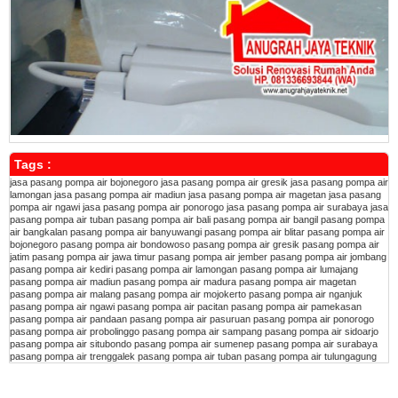
Tags :
jasa pasang pompa air bojonegoro
jasa pasang pompa air gresik
jasa pasang pompa air
lamongan
jasa pasang pompa air madiun
jasa pasang pompa air magetan
jasa pasang
pompa air ngawi
jasa pasang pompa air ponorogo
jasa pasang pompa air surabaya
jasa
pasang pompa air tuban
pasang pompa air bali
pasang pompa air bangil
pasang pompa
air bangkalan
pasang pompa air banyuwangi
pasang pompa air blitar
pasang pompa air
bojonegoro
pasang pompa air bondowoso
pasang pompa air gresik
pasang pompa air
jatim
pasang pompa air jawa timur
pasang pompa air jember
pasang pompa air jombang
pasang pompa air kediri
pasang pompa air lamongan
pasang pompa air lumajang
pasang pompa air madiun
pasang pompa air madura
pasang pompa air magetan
pasang pompa air malang
pasang pompa air mojokerto
pasang pompa air nganjuk
pasang pompa air ngawi
pasang pompa air pacitan
pasang pompa air pamekasan
pasang pompa air pandaan
pasang pompa air pasuruan
pasang pompa air ponorogo
pasang pompa air probolinggo
pasang pompa air sampang
pasang pompa air sidoarjo
pasang pompa air situbondo
pasang pompa air sumenep
pasang pompa air surabaya
pasang pompa air trenggalek
pasang pompa air tuban
pasang pompa air tulungagung