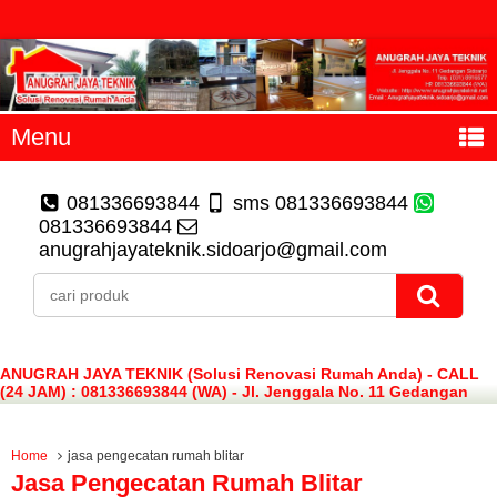
Menu
081336693844
sms 081336693844
081336693844
anugrahjayateknik.sidoarjo@gmail.com
ANUGRAH JAYA TEKNIK (Solusi Renovasi Rumah Anda) - CALL
(24 JAM) : 081336693844 (WA) - Jl. Jenggala No. 11 Gedangan
Sidoarjo
Home
jasa pengecatan rumah blitar
Jasa Pengecatan Rumah Blitar